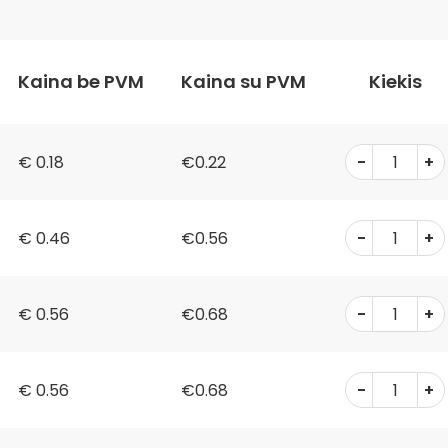
Kaina be PVM
Kaina su PVM
Kiekis
-
+
€
0.18
€0.22
-
+
€
0.46
€0.56
-
+
€
0.56
€0.68
-
+
€
0.56
€0.68