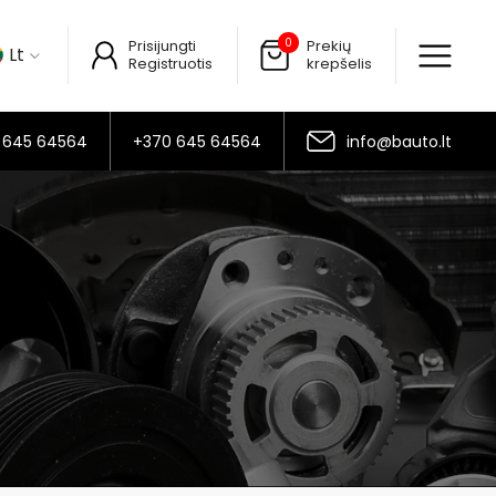
0
Prisijungti
Prekių
Lt
Registruotis
krepšelis
 645 64564
+370 645 64564
info@bauto.lt