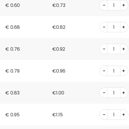
-
+
€
0.60
€0.73
-
+
€
0.68
€0.82
-
+
€
0.76
€0.92
-
+
€
0.79
€0.96
-
+
€
0.83
€1.00
-
+
€
0.95
€1.15