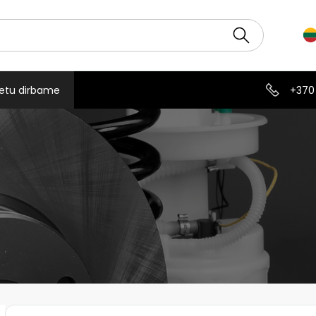
etu dirbame
+370