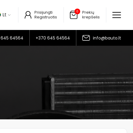
0
Prisijungti
Prekių
Lt
Registruotis
krepšelis
 645 64564
+370 645 64564
info@bauto.lt