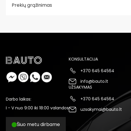
Prekių grąžinimas
KONSULTACIJA
+370 645 64564
info@bauto.lt
UŽSAKYMAS
+370 645 64564
Darbo laikas:
I - V nuo 9:00 iki 18:00 valandos
uzsakymai@bauto.lt
Šiuo metu dirbame