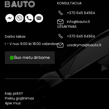
KONSULTACIJA
+370 645 64564
info@bauto.lt
UŽSAKYMAS
+370 645 64564
Darbo laikas:
I - V nuo 9:00 iki 18:00 valandos
uzsakymai@bauto.lt
Šiuo metu dirbame
Kaip pirkti?
Prekių grąžinimas
Apie mus