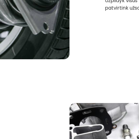
Užpildyk visus
patvirtink už