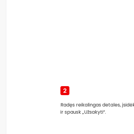
2
Radęs reikalingas detales, įsidėk
ir spausk „Užsakyti“.