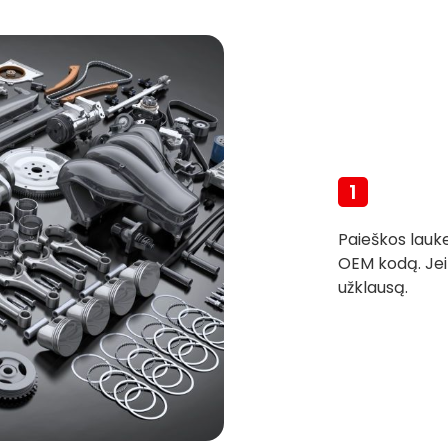
1
Paieškos lauk
OEM kodą. Jei
užklausą.