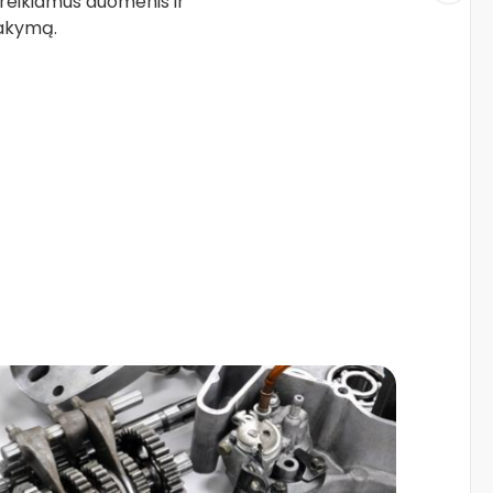
 reikiamus duomenis ir
sakymą.