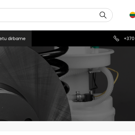
etu dirbame
+370