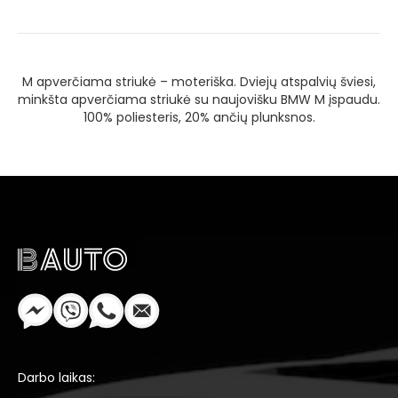
M apverčiama striukė – moteriška. Dviejų atspalvių šviesi,
minkšta apverčiama striukė su naujovišku BMW M įspaudu.
100% poliesteris, 20% ančių plunksnos.
Darbo laikas: