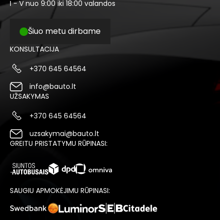
I - V nuo 9:00 iki 18:00 valandos
Šiuo metu dirbame
KONSULTACIJA
+370 645 64564
info@bauto.lt
UŽSAKYMAS
+370 645 64564
uzsakymai@bauto.lt
GREITU PRISTATYMU RŪPINASI:
SAUGIU APMOKĖJIMU RŪPINASI: