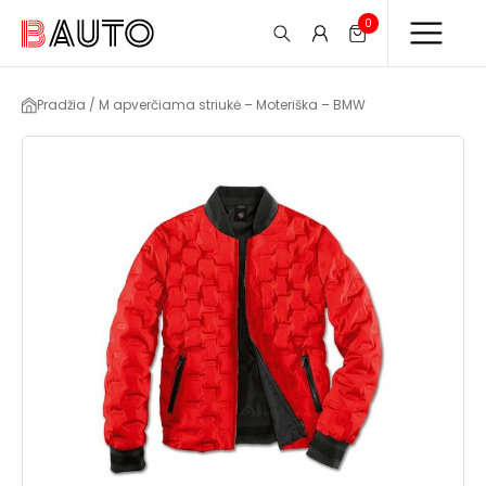
0
Pradžia / M apverčiama striukė – Moteriška – BMW