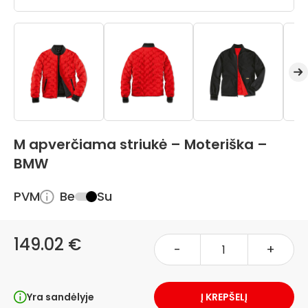
M apverčiama striukė – Moteriška –
BMW
PVM
Be
Su
149.02 €
-
+
Yra sandėlyje
Į KREPŠELĮ