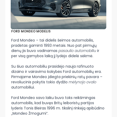
FORD MONDEO MODELIS
Ford Mondeo – tai didelis šeimos automobilis,
pradėtas gaminti 1993 metais. Nuo pat pirmųjų
dienų jis buvo vadinamas
pasaulio automobiliu
ir
per visą gamybos laiką jį lydėjo didelė sėkmė.
Su šiuo automobiliu prasidėjo nauja rafinuoto
dizaino ir vairavimo kokybės Ford automobilių era.
Pirmajame Mondeo įdiegta priekinių ratų pavara –
revoliucinis pokytis tokio dydžio
mėlynojo ovalo
automobiliui.
Ford Mondeo savo laiku buvo toks reikšmingas
automobilis, kad buvęs Britų leiboristų partijos
lyderis Tonis Bleiras 1996 m. tikslinį rinkėją apibūdino
„Mondeo Žmogumi“.