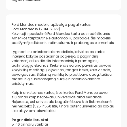
Ford Mondeo modelių apžvalga pagal kartas
Ford Mondeo IV (2014–2022)
Ketvirtoji ir paskutinė Ford Mondeo karta pasirodė Šiaurės
Amerikos tarptautinėje automobilių parodoje. Šis modelis
pasižymėjo didesniu rafinuotumu ir prabangos elementais.
Lyginant su ankstesniais modeliais, ketvirtosios kartos
interjero kokybė pastebimai pagerėjo, o pagrindinį
vaidmenį atliko didelis informacinių ir pramoginių
technologijų ekranas. Kiekvienas salono paviršius buvo iš
kokybiškų medžiagų, o įvairios įrangos kiekis, kaip visada,
buvo gausus. Siūlomų variklių taip pat buvo daug, tačiau
didžiausią susidomėjimą sukėlė hibridinio varianto
pristatymas.
Kaip ir ankstesnės kartos, šios kartos Ford Mondeo buvo
siūlomas kaip hečbekas, universalas arba sedanas.
Neįprasta, bet universalo bagažinė buvo šiek tiek mažesnė
nei hečbeko (525 ir 550 litrų), nors būtent universalas labiau
tiko aktyviam laisvalaikiui.
Pagrindiniai bruožai
5 ir 6 cilindrų varikliai