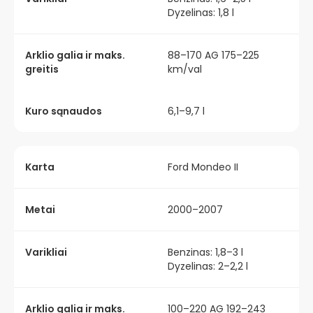
Dyzelinas: 1,8 l
Arklio galia ir maks.
88–170 AG 175–225
greitis
km/val
Kuro sąnaudos
6,1–9,7 l
Karta
Ford Mondeo II
Metai
2000–2007
Varikliai
Benzinas: 1,8–3 l
Dyzelinas: 2–2,2 l
Arklio galia ir maks.
100–220 AG 192–243