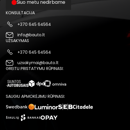
Šiuo metu nedirbame
KONSULTACIJA
+370 645 64564
info@bauto.lt
UŽSAKYMAS
+370 645 64564
uzsakymai@bauto.lt
GREITU PRISTATYMU RŪPINASI:
SAUGIU APMOKĖJIMU RŪPINASI: