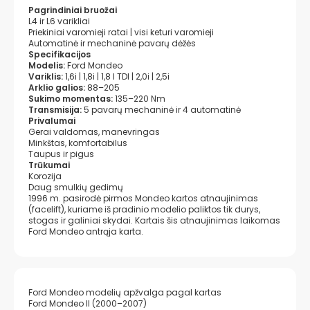
Pagrindiniai bruožai
L4 ir L6 varikliai
Priekiniai varomieji ratai | visi keturi varomieji
Automatinė ir mechaninė pavarų dėžės
Specifikacijos
Modelis:
Ford Mondeo
Variklis:
1,6i | 1,8i | 1,8 l TDI | 2,0i | 2,5i
Arklio galios:
88–205
Sukimo momentas:
135–220 Nm
Transmisija:
5 pavarų mechaninė ir 4 automatinė
Privalumai
Gerai valdomas, manevringas
Minkštas, komfortabilus
Taupus ir pigus
Trūkumai
Korozija
Daug smulkių gedimų
1996 m. pasirodė pirmos Mondeo kartos atnaujinimas
(facelift), kuriame iš pradinio modelio paliktos tik durys,
stogas ir galiniai skydai. Kartais šis atnaujinimas laikomas
Ford Mondeo antrąja karta.
Ford Mondeo modelių apžvalga pagal kartas
Ford Mondeo II (2000–2007)