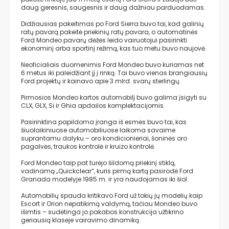
daug geresnis, saugesnis ir daug dažniau parduodamas.
Didžiausias pakeitimas po Ford Sierra buvo tai, kad galinių
ratų pavarą pakeitė priekinių ratų pavara, o automatinės
Ford Mondeo pavarų dėžės leido vairuotojui pasirinkti
ekonominį arba sportinį režimą, kas tuo metu buvo naujovė.
Neoficialiais duomenimis Ford Mondeo buvo kuriamas net
6 metus iki paleidžiant jį į rinką. Tai buvo vienas brangiausių
Ford projektų ir kainavo apie 3 mlrd. svarų sterlingų.
Pirmosios Mondeo kartos automobilį buvo galima įsigyti su
CLX, GLX, Si ir Ghia apdailos komplektacijomis.
Pasirinktina papildoma įranga iš esmės buvo tai, kas
šiuolaikiniuose automobiliuose laikoma savaime
suprantamu dalyku – oro kondicionieriai, šoninės oro
pagalvės, traukos kontrolė ir kruizo kontrolė.
Ford Mondeo taip pat turėjo šildomą priekinį stiklą,
vadinamą „Quickclear“, kuris pirmą kartą pasirodė Ford
Granada modelyje 1985 m. ir yra naudojamas iki šiol.
Automobilių spauda kritikavo Ford už tokių jų modelių kaip
Escort ir Orion nepatikimą valdymą, tačiau Mondeo buvo
išimtis – sudėtinga jo pakabos konstrukcija užtikrino
geriausią klasėje vairavimo dinamiką.