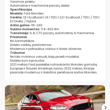
Varomas priekiu
Automatinė ir mechaninė pavarų dėžės
Specifikacijos
Modelis:
Ford Mondeo
Variklis:
1,5 l EcoBoost | 1,6 l TDCi | 2,0 l EcoBoost / TDCi / TDCi
ECOnetic / Hybrid
Arklio galios:
115–240
Sukimo momentas:
174–400 Nm
Transmisija:
6, 8, CTV pavarų automatinė, 6 mechaninė
Privalumai
Itin komfortiškas
Didelis variklių pasirinkimas
Modernus ir patrauklus vidaus ir išorės dizainas
Trūkumai
Ne toks malonus vairuoti, kaip praeiti modeliai
Didelės kuro sąnaudos
2021 metais Ford paskelbė nutraukiantis Mondeo gamybą
Europoje ir Šiaurės Amerikoje, tačiau 2022 metais, Kinijoje,
pasirodė modernus ir išskirtinis penktosios kartos Mondeo.