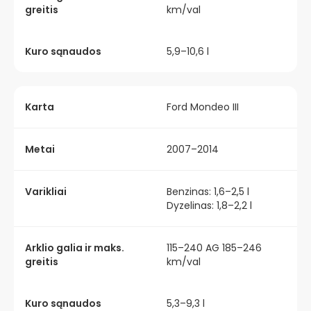
greitis
km/val
Kuro sąnaudos
5,9–10,6 l
Karta
Ford Mondeo III
Metai
2007–2014
Varikliai
Benzinas: 1,6–2,5 l
Dyzelinas: 1,8–2,2 l
Arklio galia ir maks.
115–240 AG 185–246
greitis
km/val
Kuro sąnaudos
5,3–9,3 l