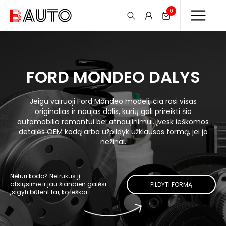
0
FORD MONDEO DALYS
Jeigu vairuoji Ford Mondeo modelį, čia rasi visas
originalias ir naujas dalis, kurių gali prireikti šio
automobilio remontui bei atnaujinimui. Įvesk ieškomos
detalės OEM kodą arba užpildyk užklausos formą, jei jo
nežinai.
Neturi kodo? Netrukus jį
atsiųsime ir jau šiandien galėsi
PILDYTI FORMĄ
įsigyti būtent tai, ko ieškai.