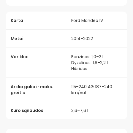
Karta
Ford Mondeo IV
Metai
2014–2022
Varikliai
Benzinas: 1,0–2 l
Dyzelinas: 1,6–2,2 l
Hibridas
Arklio galia ir maks.
115–240 AG 187–240
greitis
km/val
Kuro sąnaudos
3,6–7,6 l