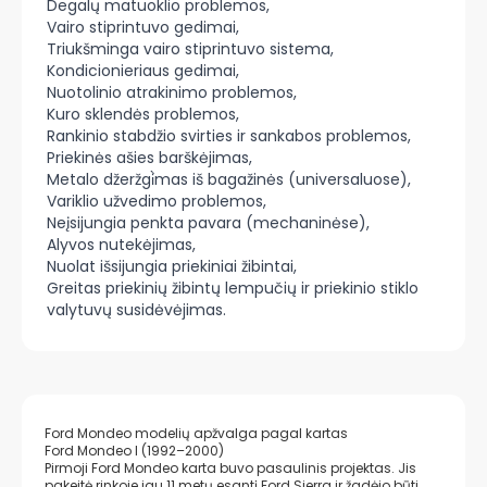
Degalų matuoklio problemos,
Vairo stiprintuvo gedimai,
Triukšminga vairo stiprintuvo sistema,
Kondicionieriaus gedimai,
Nuotolinio atrakinimo problemos,
Kuro sklendės problemos,
Rankinio stabdžio svirties ir sankabos problemos,
Priekinės ašies barškėjimas,
Metalo džeržgi̇̀mas iš bagažinės (universaluose),
Variklio užvedimo problemos,
Neįsijungia penkta pavara (mechaninėse),
Alyvos nutekėjimas,
Nuolat išsijungia priekiniai žibintai,
Greitas priekinių žibintų lempučių ir priekinio stiklo
valytuvų susidėvėjimas.
Ford Mondeo modelių apžvalga pagal kartas
Ford Mondeo I (1992–2000)
Pirmoji Ford Mondeo karta buvo pasaulinis projektas. Jis
pakeitė rinkoje jau 11 metų esantį Ford Sierra ir žadėjo būti