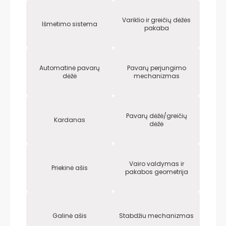
Variklio ir greičių dėžės
Išmetimo sistema
pakaba
Automatinė pavarų
Pavarų perjungimo
dėžė
mechanizmas
Pavarų dėžė/greičių
Kardanas
dėžė
Vairo valdymas ir
Priekinė ašis
pakabos geometrija
Galinė ašis
Stabdžiu mechanizmas