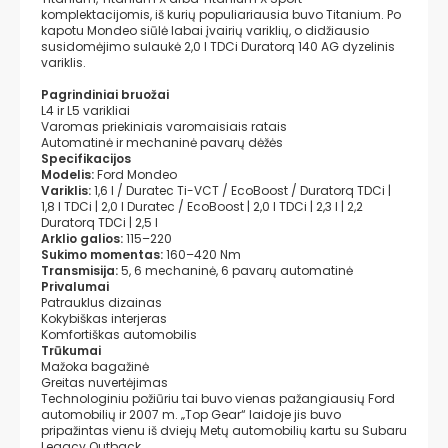
komplektacijomis, iš kurių populiariausia buvo Titanium. Po
kapotu Mondeo siūlė labai įvairių variklių, o didžiausio
susidomėjimo sulaukė 2,0 l TDCi Duratorq 140 AG dyzelinis
variklis.
Pagrindiniai bruožai
L4 ir L5 varikliai
Varomas priekiniais varomaisiais ratais
Automatinė ir mechaninė pavarų dėžės
Specifikacijos
Modelis:
Ford Mondeo
Variklis:
1,6 l / Duratec Ti-VCT / EcoBoost / Duratorq TDCi |
1,8 l TDCi | 2,0 l Duratec / EcoBoost | 2,0 l TDCi | 2,3 l | 2,2
Duratorq TDCi | 2,5 l
Arklio galios:
115–220
Sukimo momentas:
160–420 Nm
Transmisija:
5, 6 mechaninė, 6 pavarų automatinė
Privalumai
Patrauklus dizainas
Kokybiškas interjeras
Komfortiškas automobilis
Trūkumai
Mažoka bagažinė
Greitas nuvertėjimas
Technologiniu požiūriu tai buvo vienas pažangiausių Ford
automobilių ir 2007 m. „Top Gear“ laidoje jis buvo
pripažintas vienu iš dviejų Metų automobilių kartu su Subaru
Legacy Outback.