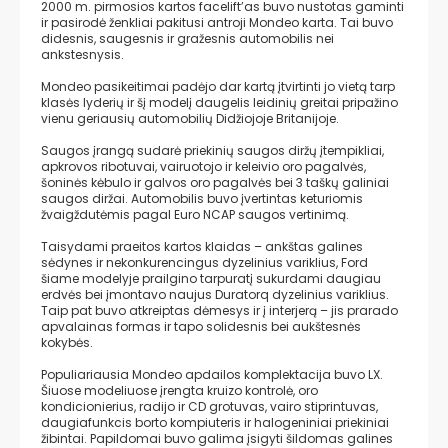
2000 m. pirmosios kartos facelift’as buvo nustotas gaminti
ir pasirodė ženkliai pakitusi antroji Mondeo karta. Tai buvo
didesnis, saugesnis ir gražesnis automobilis nei
ankstesnysis.
Mondeo pasikeitimai padėjo dar kartą įtvirtinti jo vietą tarp
klasės lyderių ir šį modelį daugelis leidinių greitai pripažino
vienu geriausių automobilių Didžiojoje Britanijoje.
Saugos įrangą sudarė priekinių saugos diržų įtempikliai,
apkrovos ribotuvai, vairuotojo ir keleivio oro pagalvės,
šoninės kėbulo ir galvos oro pagalvės bei 3 taškų galiniai
saugos diržai. Automobilis buvo įvertintas keturiomis
žvaigždutėmis pagal Euro NCAP saugos vertinimą.
Taisydami praeitos kartos klaidas – ankštas galines
sėdynes ir nekonkurencingus dyzelinius variklius, Ford
šiame modelyje prailgino tarpuratį sukurdami daugiau
erdvės bei įmontavo naujus Duratorq dyzelinius variklius.
Taip pat buvo atkreiptas dėmesys ir į interjerą – jis prarado
apvalainas formas ir tapo solidesnis bei aukštesnės
kokybės.
Populiariausia Mondeo apdailos komplektacija buvo LX.
Šiuose modeliuose įrengta kruizo kontrolė, oro
kondicionierius, radijo ir CD grotuvas, vairo stiprintuvas,
daugiafunkcis borto kompiuteris ir halogeniniai priekiniai
žibintai. Papildomai buvo galima įsigyti šildomas galines