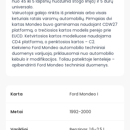
nuo 45 iki 5 laipsnių nuožulnia stogo linija) ir 5 durų
universalo.
Vairuotojai galėjo rinktis iš priekiniais arba visais
keturiais ratais varomų automobilių. Pirmąsias dvi
kartas Mondeo buvo gaminamas naudojant CDW27
platformą, o trečiosios kartos modelis perėjo prie
EUCD. Ketvirtosios kartos modeliuose naudojama
CD4 platforma, o penktosios kartos – C2.
Kiekvieno Ford Mondeo automobilio techniniai
duomenys varijuoja, priklausomai nuo automobilio
kėbulo ir modifikacijos. Toliau pateiktoje lentelėje –
apibendrinti Ford Mondeo techniniai duomenys.
Karta
Ford Mondeo I
Metai
1992–2000
Varikliai
Benzinas: 1,6–2,5 l