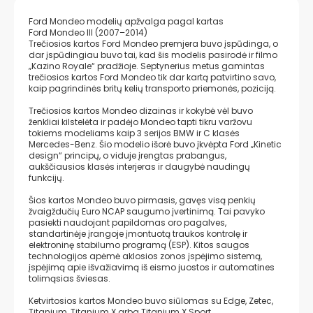
Ford Mondeo modelių apžvalga pagal kartas
Ford Mondeo III (2007–2014)
Trečiosios kartos Ford Mondeo premjera buvo įspūdinga, o
dar įspūdingiau buvo tai, kad šis modelis pasirodė ir filmo
„Kazino Royale“ pradžioje. Septynerius metus gamintas
trečiosios kartos Ford Mondeo tik dar kartą patvirtino savo,
kaip pagrindinės britų kelių transporto priemonės, poziciją.
Trečiosios kartos Mondeo dizainas ir kokybė vėl buvo
ženkliai kilstelėta ir padėjo Mondeo tapti tikru varžovu
tokiems modeliams kaip 3 serijos BMW ir C klasės
Mercedes-Benz. Šio modelio išorė buvo įkvėpta Ford „Kinetic
design“ principų, o viduje įrengtas prabangus,
aukščiausios klasės interjeras ir daugybė naudingų
funkcijų.
Šios kartos Mondeo buvo pirmasis, gavęs visą penkių
žvaigždučių Euro NCAP saugumo įvertinimą. Tai pavyko
pasiekti naudojant papildomas oro pagalves,
standartinėje įrangoje įmontuotą traukos kontrolę ir
elektroninę stabilumo programą (ESP). Kitos saugos
technologijos apėmė aklosios zonos įspėjimo sistemą,
įspėjimą apie išvažiavimą iš eismo juostos ir automatines
tolimąsias šviesas.
Ketvirtosios kartos Mondeo buvo siūlomas su Edge, Zetec,
Titanium, Titanium X arba Titanium X Sport