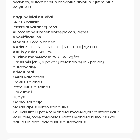
sėdynes, automatinius priekinius žibintus ir jutiminius
valytuvus.
Pagrindiniai bruožai
L4 ir L6 varikliai
Priekiniai varantieji ratai
Automatinė ir mechaninė pavarų dėžės
Specifikacijos
Modelis:
Ford Mondeo
Variklis:
1,8 l | 2,0 l | 2,5i | 3 l | 2,0 l TDCi | 2,2 l TDCi
Arklio galios:
90–226
Sukimo momentas:
296–691 kg/m
Transmisija:
5, 6 pavarų mechaninė ir 5 pavarų
automatinė
Privalumai
Gerai valdomas
Erdvus salonas
Patrauklus dizainas
Trūkumai
Rūdys
Garso izoliacija
Mažas apsisukimo spindulys
Tai, kas liko iš praeito Mondeo modelio, buvo stabdžiai ir
važiuoklė, todėl trečiosios kartos Mondeo buvo visiškai
naujas ir labai paklausus automobilis.