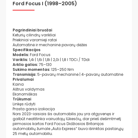
Ford Focus I (1998–2005)
Pagrindiniai bruožai
Keturių cilindrų varikliai
Priekiniai varomieji ratai
Automatinė ir mechaninė pavarų dėžės
Specifikacijos
Modelis:
Ford Focus
Variklis:
1,4i | 1,6i | 1,8i | 2,0i | 1,8 l TDCi / TDdi
Arklio galios:
75–130
Sukimo momentas:
125–250 Nm
Transmisija:
5-pavarų mechaninė | 4-pavarų automatinė
Privalumai
Kaina
Aštrus valdymas
Ekonomiškas
Trūkumai
Linkęs rūdyti
Prasta garso izoliacija
Nors 2023-iaisiais šis automobilis jau yra atgyvenęs ir
galbūt neatitinka vairuotojų lūkesčių, dar prieš dešimtmetį
pirmosios kartos Ford Focus Didžiosios Britanijos
automobilių žurnale „Auto Express“ buvo išrinktas pastarųjų
25 metų automobiliu.