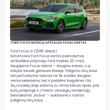
FORD FOCUS MODELIŲ APŽVALGA PAGAL KARTAS
Ford Focus IV (2018–dabar)
Ketvirtosios Ford Focus kartos pasirodymas
simboliškai pažymėjo Ford markės 20-metį.
Naujajame Focus salone – daugiau erdvės, o jo
kokybė beveik geriausia klasėje. Pailginta ratų bazė
bei pertvarkytas salonas ne tik suteikė daugiau
vietos keleiviams, bet ir padidino bagažinės tūrį.
Šių modelių linija siūloma su trimis kėbulo tipais, prie
kurių prisijungė ir į miesto visureigių tendenciją
besitaikantis „Active“ – aukštesnis ir turintis
pailgintą ratų bazę.