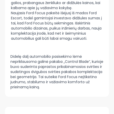
galios, prabangaus ženkliuko ar didžiulės kainos, kai
kalbama apie jų važiavimo kokybę.
Naujasis Ford Focus pakeitė išėjusį iš mados Ford
Escort, todėl gamintojai investavo didžiules sumas į
tai, kad Ford Focus būtų sėkmingas. Išskirtinis
automobilio dizainas, puikus inžinierių darbas, nauja
komplektacija įrodė, kad net ir šeimyninius
automobilius gali būti labai smagu vairuoti.
Didelę dalį automobilio pasisekimo lėmė
nepriklausoma galinė pakaba „Control Blade“, kurioje
buvo suderinta paprastos prikabinamosios svirties ir
sudėtingos dvigubos svirties pakabos komplektacija
bei geometrija. Tai suteikė Ford Focus neįtikėtino
judrumo, stabilumo ir važiavimo komforto už
prieinamą kainą.