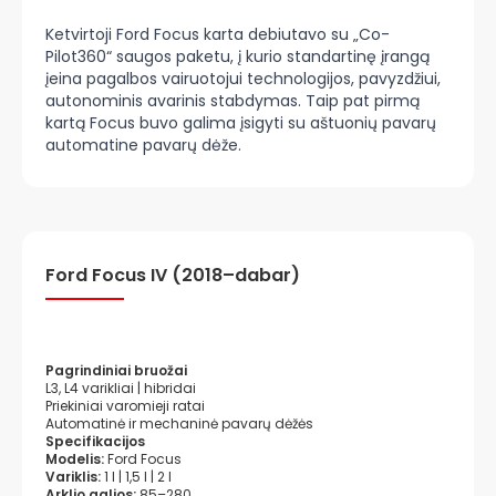
Ketvirtoji Ford Focus karta debiutavo su „Co-
Pilot360“ saugos paketu, į kurio standartinę įrangą
įeina pagalbos vairuotojui technologijos, pavyzdžiui,
autonominis avarinis stabdymas. Taip pat pirmą
kartą Focus buvo galima įsigyti su aštuonių pavarų
automatine pavarų dėže.
Ford Focus IV (2018–dabar)
Pagrindiniai bruožai
L3, L4 varikliai | hibridai
Priekiniai varomieji ratai
Automatinė ir mechaninė pavarų dėžės
Specifikacijos
Modelis:
Ford Focus
Variklis:
1 l | 1,5 l | 2 l
Arklio galios:
85–280