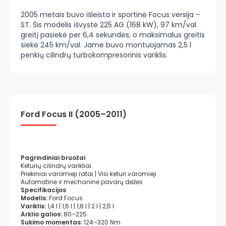
2005 metais buvo išleista ir sportinė Focus versija –
ST. Šis modelis išvystė 225 AG (168 kW), 97 km/val.
greitį pasiekė per 6,4 sekundės, o maksimalus greitis
siekė 245 km/val. Jame buvo montuojamas 2,5 l
penkių cilindrų turbokompresorinis variklis.
Ford Focus II (2005–2011)
Pagrindiniai bruožai
Keturių cilindrų varikliai
Priekiniai varomieji ratai | Visi keturi varomieji
Automatinė ir mechaninė pavarų dėžės
Specifikacijos
Modelis:
Ford Focus
Variklis:
1,4 l | 1,6 l | 1,8 l | 2 l | 2,5 l
Arklio galios:
80–225
Sukimo momentas:
124–320 Nm