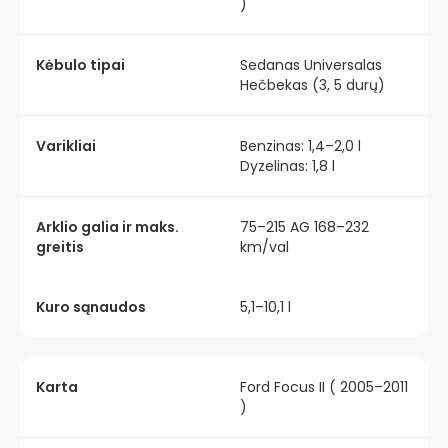
)
Kėbulo tipai
Sedanas Universalas
Hečbekas (3, 5 durų)
Varikliai
Benzinas: 1,4–2,0 l
Dyzelinas: 1,8 l
Arklio galia ir maks.
75–215 AG 168–232
greitis
km/val
Kuro sąnaudos
5,1–10,1 l
Karta
Ford Focus II ( 2005–2011
)