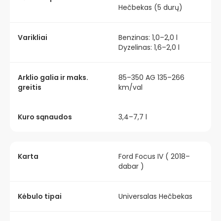
Hečbekas (5 durų)
Varikliai
Benzinas: 1,0–2,0 l
Dyzelinas: 1,6–2,0 l
Arklio galia ir maks.
85–350 AG 135–266
greitis
km/val
Kuro sąnaudos
3,4–7,7 l
Karta
Ford Focus IV ( 2018–
dabar )
Kėbulo tipai
Universalas Hečbekas