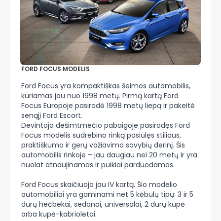
FORD FOCUS MODELIS
Ford Focus yra kompaktiškas šeimos automobilis,
kuriamas jau nuo 1998 metų. Pirmą kartą Ford
Focus Europoje pasirodė 1998 metų liepą ir pakeitė
senąjį Ford Escort.
Devintojo dešimtmečio pabaigoje pasirodęs Ford
Focus modelis sudrebino rinką pasiūlęs stiliaus,
praktiškumo ir gerų važiavimo savybių derinį. Šis
automobilis rinkoje – jau daugiau nei 20 metų ir yra
nuolat atnaujinamas ir puikiai parduodamas.
Ford Focus skaičiuoja jau IV kartą. Šio modelio
automobiliai yra gaminami net 5 kėbulų tipų: 3 ir 5
durų hečbekai, sedanai, universalai, 2 durų kupė
arba kupė-kabrioletai.