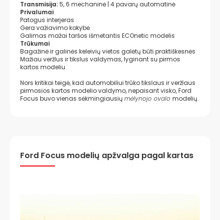
Transmisija:
5, 6 mechaninė | 4 pavarų automatinė
Privalumai
Patogus interjeras
Gera važiavimo kokybė
Galimas mažai taršos išmetantis ECOnetic modelis
Trūkumai
Bagažinė ir galinės keleivių vietos galėtų būti praktiškesnės
Mažiau veržlus ir tikslus valdymas, lyginant su pirmos
kartos modeliu
Nors kritikai teigė, kad automobiliui trūko tikslaus ir veržlaus
pirmosios kartos modelio valdymo, nepaisant visko, Ford
Focus buvo vienas sėkmingiausių
mėlynojo ovalo
modelių.
Ford Focus modelių apžvalga pagal kartas