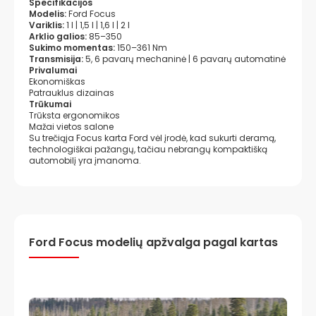
Specifikacijos
Modelis:
Ford Focus
Variklis:
1 l | 1,5 l | 1,6 l | 2 l
Arklio galios:
85–350
Sukimo momentas:
150–361 Nm
Transmisija:
5, 6 pavarų mechaninė | 6 pavarų automatinė
Privalumai
Ekonomiškas
Patrauklus dizainas
Trūkumai
Trūksta ergonomikos
Mažai vietos salone
Su trečiąja Focus karta Ford vėl įrodė, kad sukurti deramą,
technologiškai pažangų, tačiau nebrangų kompaktišką
automobilį yra įmanoma.
Ford Focus modelių apžvalga pagal kartas