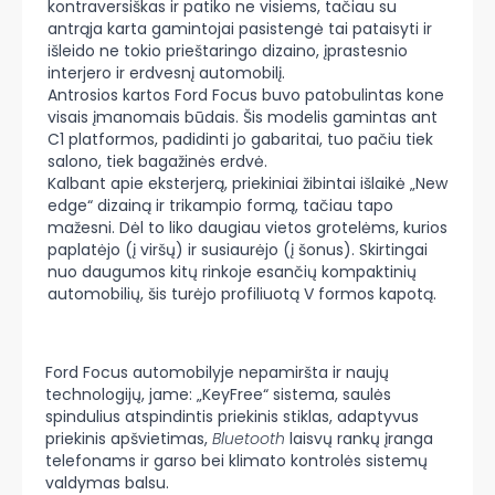
kontraversiškas ir patiko ne visiems, tačiau su
antrąja karta gamintojai pasistengė tai pataisyti ir
išleido ne tokio prieštaringo dizaino, įprastesnio
interjero ir erdvesnį automobilį.
Antrosios kartos Ford Focus buvo patobulintas kone
visais įmanomais būdais. Šis modelis gamintas ant
C1 platformos, padidinti jo gabaritai, tuo pačiu tiek
salono, tiek bagažinės erdvė.
Kalbant apie eksterjerą, priekiniai žibintai išlaikė „New
edge“ dizainą ir trikampio formą, tačiau tapo
mažesni. Dėl to liko daugiau vietos grotelėms, kurios
paplatėjo (į viršų) ir susiaurėjo (į šonus). Skirtingai
nuo daugumos kitų rinkoje esančių kompaktinių
automobilių, šis turėjo profiliuotą V formos kapotą.
Ford Focus automobilyje nepamiršta ir naujų
technologijų, jame: „KeyFree“ sistema, saulės
spindulius atspindintis priekinis stiklas, adaptyvus
priekinis apšvietimas,
Bluetooth
laisvų rankų įranga
telefonams ir garso bei klimato kontrolės sistemų
valdymas balsu.