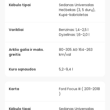
Kėbulo tipai
Sedanas Universalas
Hečbekas (3, 5 durų),
Kupė-kabrioletas
Varikliai
Benzinas: 1,4–2,5 l
Dyzelinas: 1,6–2,0 l
Arklio galia ir maks.
80–305 AG 164–263
greitis
km/val
Kuro sąnaudos
5,2–9,4 l
Karta
Ford Focus III ( 2011–2018
)
Kėbulo tipai
Sedanas Universalas