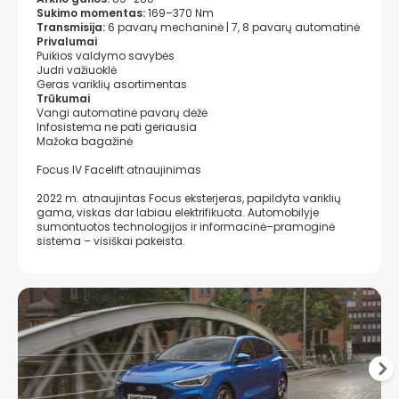
Sukimo momentas:
169–370 Nm
Transmisija:
6 pavarų mechaninė | 7, 8 pavarų automatinė
Privalumai
Puikios valdymo savybės
Judri važiuoklė
Geras variklių asortimentas
Trūkumai
Vangi automatinė pavarų dėžė
Infosistema ne pati geriausia
Mažoka bagažinė
Focus IV Facelift atnaujinimas
2022 m. atnaujintas Focus eksterjeras, papildyta variklių
gama, viskas dar labiau elektrifikuota. Automobilyje
sumontuotos technologijos ir informacinė–pramoginė
sistema – visiškai pakeista.