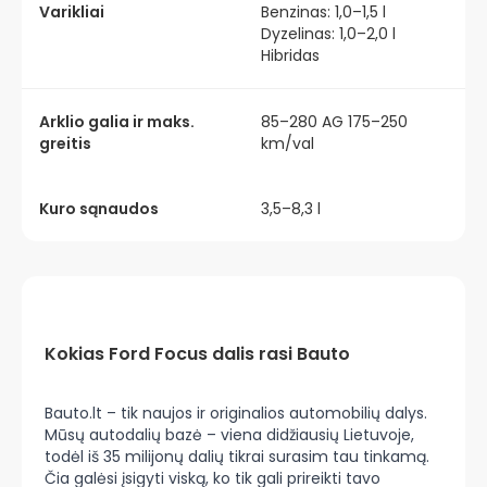
Varikliai
Benzinas: 1,0–1,5 l
Dyzelinas: 1,0–2,0 l
Hibridas
Arklio galia ir maks.
85–280 AG 175–250
greitis
km/val
Kuro sąnaudos
3,5–8,3 l
Kokias Ford Focus dalis rasi Bauto
Bauto.lt – tik naujos ir originalios automobilių dalys.
Mūsų autodalių bazė – viena didžiausių Lietuvoje,
todėl iš 35 milijonų dalių tikrai surasim tau tinkamą.
Čia galėsi įsigyti viską, ko tik gali prireikti tavo