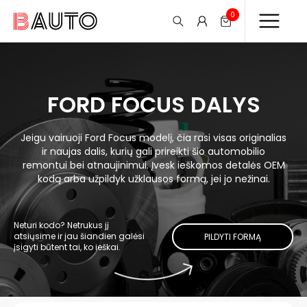
0
FORD FOCUS DALYS
Jeigu vairuoji Ford Focus modelį, čia rasi visas originalias
ir naujas dalis, kurių gali prireikti šio automobilio
remontui bei atnaujinimui. Įvesk ieškomos detalės OEM
kodą arba užpildyk užklausos formą, jei jo nežinai.
Neturi kodo? Netrukus jį
atsiųsime ir jau šiandien galėsi
PILDYTI FORMĄ
įsigyti būtent tai, ko ieškai.