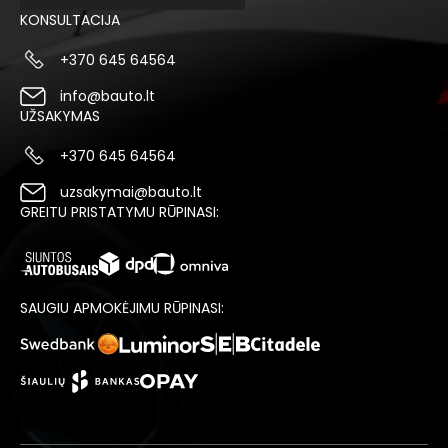
KONSULTACIJA
+370 645 64564
info@bauto.lt
UŽSAKYMAS
+370 645 64564
uzsakymai@bauto.lt
GREITU PRISTATYMU RŪPINASI:
SAUGIU APMOKĖJIMU RŪPINASI: