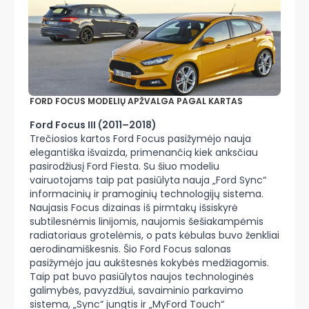
FORD FOCUS MODELIŲ APŽVALGA PAGAL KARTAS
Ford Focus III (2011–2018)
Trečiosios kartos Ford Focus pasižymėjo nauja
elegantiška išvaizda, primenančią kiek anksčiau
pasirodžiusį Ford Fiesta. Su šiuo modeliu
vairuotojams taip pat pasiūlyta nauja „Ford Sync“
informacinių ir pramoginių technologijų sistema.
Naujasis Focus dizainas iš pirmtakų išsiskyrė
subtilesnėmis linijomis, naujomis šešiakampėmis
radiatoriaus grotelėmis, o pats kėbulas buvo ženkliai
aerodinamiškesnis. Šio Ford Focus salonas
pasižymėjo jau aukštesnės kokybės medžiagomis.
Taip pat buvo pasiūlytos naujos technologinės
galimybės, pavyzdžiui, savaiminio parkavimo
sistema, „Sync“ jungtis ir „MyFord Touch“