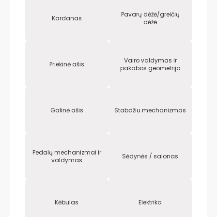
Pavarų dėžė/greičių
Kardanas
dėžė
Vairo valdymas ir
Priekinė ašis
pakabos geometrija
Galinė ašis
Stabdžiu mechanizmas
Pedalų mechanizmai ir
Sėdynės / salonas
valdymas
Kėbulas
Elektrika