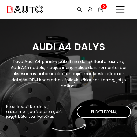
0
AUDI A4 DALYS
Tavo Audi A4 prireikė pakaitinių dalių? Bauto rasi visų
Audi A4 modelių naujas ir originalias dalis remontui bei
aksesuarus automobilio atnaujinimui. Įvesk ieškomos
detalės OEM kodą arba užpildyk užklausos formą, jei jo
nežinai.
Neturi kodo? Netrukus jį
atsiųsime ir jau šiandien galėsi
PILDYTI FORMĄ
įsigyti būtent tai, ko ieškai.