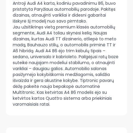
Antroji Audi A4 karta, kodiniu pavadinimu B6, buvo
pristatyta Paryžiaus automobilių parodoje. Pakitęs
dizainas, atnaujinti varikliai ir didesni gabaritai
išskyrė šį modelį nuo savo pirmtako.
Jau užsitikrinęs vietą premium klasės automobilių
segmente, Audi A4 toliau skynėsi kelią. Naujas
dizainas, kurtas Audi TT dizainerio, atliepė to meto
madą, Bauhauzo stilių, o automobilis priminė TT ir
A6 hibridą. Audi A4 B6 ėjo trim kėbulų tipais –
sedano, universalo ir kabrioleto. Pailgėjusi ratų bazė
suteikė naujajam modeliui stabilumo, o atnaujinti
varikliai – daugiau galios. Automobilio salonas
pasižymėjo kokybiškomis medžiagomis, salidžia
išvaizda ir gera akustine kokybe. Tiptronic pavarų
dėžę pakeitė nauja bepakopė automatinė
Multitronic. Kas ketvirtas A4 B6 modelis ėjo su
ketvirtos kartos Quattro sistema arba priekiniais
varomaisiais ratai.