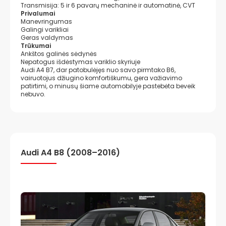
Transmisija: 5 ir 6 pavarų mechaninė ir automatinė, CVT
Privalumai
Manevringumas
Galingi varikliai
Geras valdymas
Trūkumai
Ankštos galinės sėdynės
Nepatogus išdėstymas variklio skyriuje
Audi A4 B7, dar patobulėjęs nuo savo pirmtako B6,
vairuotojus džiugino komfortiškumu, gera važiavimo
patirtimi, o minusų šiame automobilyje pastebėta beveik
nebuvo.
Audi A4 B8 (2008–2016)