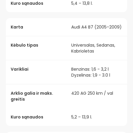
Kuro sąnaudos
5,4 – 13,8 l.
Karta
Audi A4 B7 (2005–2009)
Kėbulo tipas
Universalas, Sedanas,
Kabrioletas
Varikliai
Benzinas: 1,6 - 3,2 l
Dyzelinas: 1,9 - 3.0 l
Arklio galia ir maks.
420 AG 250 km / val
greitis
Kuro sąnaudos
5,2 – 13,9 l.