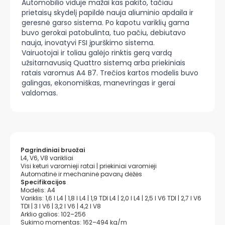
Automobilio viduje mažai kas pakito, tačiau
prietaisų skydelį papildė nauja aliuminio apdaila ir
geresnė garso sistema. Po kapotu variklių gama
buvo gerokai patobulinta, tuo pačiu, debiutavo
nauja, inovatyvi FSI įpurškimo sistema.
Vairuotojai ir toliau galėjo rinktis gerą vardą
užsitarnavusią Quattro sistemą arba priekiniais
ratais varomus A4 B7. Trečios kartos modelis buvo
galingas, ekonomiškas, manevringas ir gerai
valdomas.
Pagrindiniai bruožai
L4, V6, V8 varikliai
Visi keturi varomieji ratai | priekiniai varomieji
Automatinė ir mechaninė pavarų dėžės
Specifikacijos
Modelis: A4
Variklis: 1,6 l L4 | 1,8 l L4 | 1,9 TDI L4 | 2,0 l L4 | 2,5 l V6 TDI | 2,7 l V6
TDI | 3 l V6 | 3,2 l V6 | 4,2 l V8
Arklio galios: 102–256
Sukimo momentas: 162–494 kg/m