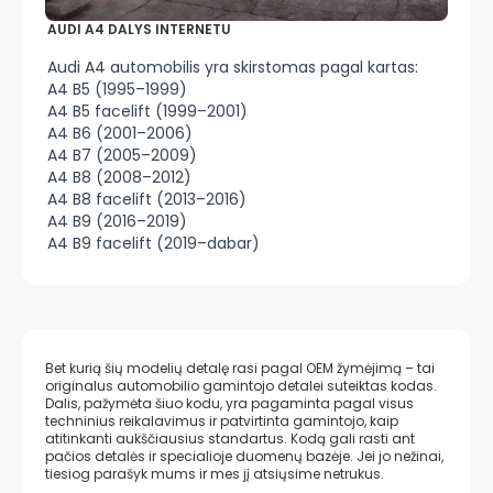
AUDI A4 DALYS INTERNETU
Audi A4 automobilis yra skirstomas pagal kartas:
A4 B5 (1995–1999)
A4 B5 facelift (1999–2001)
A4 B6 (2001–2006)
A4 B7 (2005–2009)
A4 B8 (2008–2012)
A4 B8 facelift (2013–2016)
A4 B9 (2016–2019)
A4 B9 facelift (2019–dabar)
Bet kurią šių modelių detalę rasi pagal OEM žymėjimą – tai
originalus automobilio gamintojo detalei suteiktas kodas.
Dalis, pažymėta šiuo kodu, yra pagaminta pagal visus
techninius reikalavimus ir patvirtinta gamintojo, kaip
atitinkanti aukščiausius standartus. Kodą gali rasti ant
pačios detalės ir specialioje duomenų bazėje. Jei jo nežinai,
tiesiog parašyk mums ir mes jį atsiųsime netrukus.