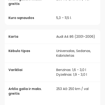
greitis
Kuro sąnaudos
5,3 – 11,5 l.
Karta
Audi A4 B6 (2001–2006)
Kėbulo tipas
Universalas, Sedanas,
Kabrioletas
Varikliai
Benzinas: 1,6 - 3,0 l
Dyzelinas: 1,9 - 3,0 l
Arklio galia ir maks.
253 AG 250 km / val
greitis