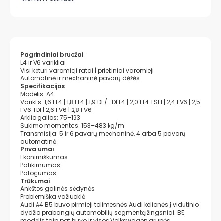
Pagrindiniai bruožai
L4 ir V6 varikliai
Visi keturi varomieji ratai | priekiniai varomieji
Automatinė ir mechaninė pavarų dėžės
Specifikacijos
Modelis: A4
Variklis: 1,6 l L4 | 1,8 l L4 | 1,9 DI / TDI L4 | 2,0 l L4 TSFI | 2,4 l V6 | 2,5
l V6 TDI | 2,6 l V6 | 2,8 l V6
Arklio galios: 75–193
Sukimo momentas: 153–483 kg/m
Transmisija: 5 ir 6 pavarų mechaninė, 4 arba 5 pavarų
automatinė
Privalumai
Ekonimiškumas
Patikimumas
Patogumas
Trūkumai
Ankštos galinės sėdynės
Problemiška važiuoklė
Audi A4 B5 buvo pirmieji tolimesnės Audi kelionės į vidutinio
dydžio prabangių automobilių segmentą žingsniai. B5
modelis taip pat buvo ir visos Volkswagen grupės