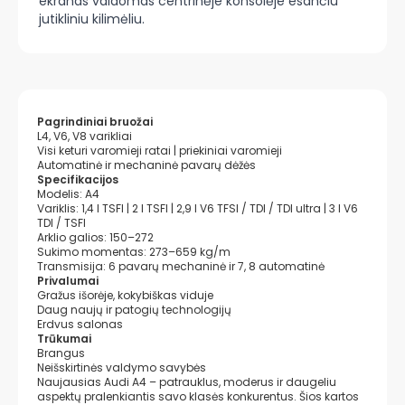
ekranas valdomas centrinėje konsolėje esančiu
jutikliniu kilimėliu.
Pagrindiniai bruožai
L4, V6, V8 varikliai
Visi keturi varomieji ratai | priekiniai varomieji
Automatinė ir mechaninė pavarų dėžės
Specifikacijos
Modelis: A4
Variklis: 1,4 l TSFI | 2 l TSFI | 2,9 l V6 TFSI / TDI / TDI ultra | 3 l V6
TDI / TSFI
Arklio galios: 150–272
Sukimo momentas: 273–659 kg/m
Transmisija: 6 pavarų mechaninė ir 7, 8 automatinė
Privalumai
Gražus išorėje, kokybiškas viduje
Daug naujų ir patogių technologijų
Erdvus salonas
Trūkumai
Brangus
Neišskirtinės valdymo savybės
Naujausias Audi A4 – patrauklus, moderus ir daugeliu
aspektų pralenkiantis savo klasės konkurentus. Šios kartos