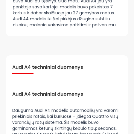
buvo Audi 80 tęsinys. Šiuo metu Audi A4 jau yra
penktoje savo kartoje, modelis buvo pakeistas 7
kartus ir dabar skaičiuoja jau 27 gamybos metus.
Audi A4 modelis iki šiol pirkėjus džiugina subtiliu
dizainu, malonia vairavimo patirtimi ir patvarumu.
Audi A4 techniniai duomenys
Audi A4 techniniai duomenys
Dauguma Audi A4 modelio automobilių yra varomi
priekiniais ratais, kai kuriuose – įdiegta Quattro visų
varančiųjų ratų sistema. Šis modelis buvo
gaminamas keturių skirtingų kėbulo tipų: sedanas,