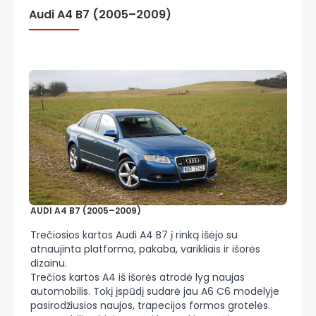
Audi A4 B7 (2005–2009)
AUDI A4 B7 (2005–2009)
Trečiosios kartos Audi A4 B7 į rinką išėjo su
atnaujinta platforma, pakaba, varikliais ir išorės
dizainu.
Trečios kartos A4 iš išorės atrodė lyg naujas
automobilis. Tokį įspūdį sudarė jau A6 C6 modelyje
pasirodžiusios naujos, trapecijos formos grotelės.