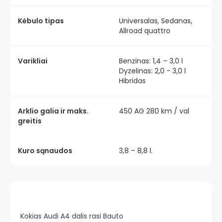
Kėbulo tipas
Universalas, Sedanas,
Allroad quattro
Varikliai
Benzinas: 1,4 – 3,0 l
Dyzelinas: 2,0 - 3,0 l
Hibridas
Arklio galia ir maks.
450 AG 280 km / val
greitis
Kuro sąnaudos
3,8 – 8,8 l.
Kokias Audi A4 dalis rasi Bauto