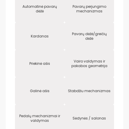
Automatinė pavarų
Pavarų perjungimo
dėžė
mechanizmas
Pavarų dėžė/greičių
Kardanas
dėžė
Vairo valdymas ir
Priekinė ašis
pakabos geometrija
Galinė ašis
Stabdžiu mechanizmas
Pedalų mechanizmai ir
Sėdynės / salonas
valdymas