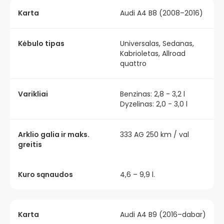
Karta
Audi A4 B8 (2008–2016)
Kėbulo tipas
Universalas, Sedanas,
Kabrioletas, Allroad
quattro
Varikliai
Benzinas: 2,8 - 3,2 l
Dyzelinas: 2,0 - 3,0 l
Arklio galia ir maks.
333 AG 250 km / val
greitis
Kuro sąnaudos
4,6 – 9,9 l.
Karta
Audi A4 B9 (2016–dabar)