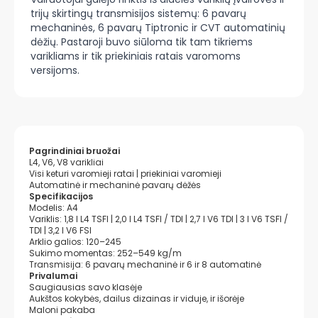
trijų skirtingų transmisijos sistemų: 6 pavarų
mechaninės, 6 pavarų Tiptronic ir CVT automatinių
dėžių. Pastaroji buvo siūloma tik tam tikriems
varikliams ir tik priekiniais ratais varomoms
versijoms.
Pagrindiniai bruožai
L4, V6, V8 varikliai
Visi keturi varomieji ratai | priekiniai varomieji
Automatinė ir mechaninė pavarų dėžės
Specifikacijos
Modelis: A4
Variklis: 1,8 l L4 TSFI | 2,0 l L4 TSFI / TDI | 2,7 l V6 TDI | 3 l V6 TSFI /
TDI | 3,2 l V6 FSI
Arklio galios: 120–245
Sukimo momentas: 252–549 kg/m
Transmisija: 6 pavarų mechaninė ir 6 ir 8 automatinė
Privalumai
Saugiausias savo klasėje
Aukštos kokybės, dailus dizainas ir viduje, ir išorėje
Maloni pakaba