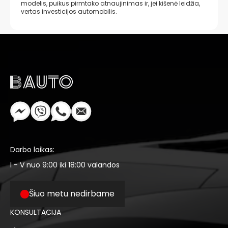
modelis, puikus pirmtako atnaujinimas ir, jei kišenė leidžia,
vertas investicijos automobilis.
Darbo laikas:
I - V nuo 9:00 iki 18:00 valandos
Šiuo metu nedirbame
KONSULTACIJA