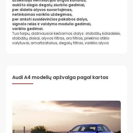
užsikimšęs ventiliacijos angos kanalas,
aukšto slėgio degalų siurblio gedimai,
per didelis alyvos suvartojimas,
netinkamas variklio uždegimas,
per anksti susidėvinčios pakabos dalys,
signalo relės ir valdymo modulio gedimai,
variklio gedimai.
Tuo tarpu, dažniausiai keičiamos dalys: stabdžių kaladėlės,
stabdžių diskai, alyvos filtras, oro filtras, priekinio stiklo
valytuvai, amortizatorius, degalų filtras, variklio alyva.
Audi A4 modelių apžvalga pagal kartas