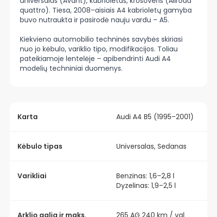
universalas (Avant), kabrioletas, krosoveris (Allroad
quattro). Tiesa, 2008–aisiais A4 kabrioletų gamyba
buvo nutraukta ir pasirodė nauju vardu – A5.
Kiekvieno automobilio techninės savybės skiriasi
nuo jo kėbulo, variklio tipo, modifikacijos. Toliau
pateikiamoje lentelėje – apibendrinti Audi A4
modelių techniniai duomenys.
Karta
Audi A4 B5 (1995–2001)
Kėbulo tipas
Universalas, Sedanas
Varikliai
Benzinas: 1,6–2,8 l
Dyzelinas: 1,9–2,5 l
Arklio galia ir maks.
265 AG 240 km / val