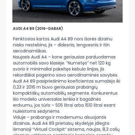
AUDI A4 B9 (2016–DABAR)
Penktosios kartos Audi A4 B9 nors išorės dizainu
nieko nestebina, jis – didesnis, lengvesnis ir itin
aerodinamiškas.
Naujasis Audi A4 – kone geriausias parduodamas
automobilis savo klasėje. “Numetęs” net 120 kg
svorio ir minimaliai pakeitęs kėbulo linijas, jis
rekordiškai pagerino savo aerodinaminės savybės.
Audi A4 B9 pasipriešinimo koeficientas sumažėjo iki
0,23 ir 2016 m buvo geriausias prabangių
kompaktiškų automobilių segmente. Konkurentus
šio modelio universalas lenkia ir bagažinės
erdvumu, jos tūris – 505 litrai arba 1510 litrai esant
nuleistoms sėdynėms.
Viduje – prabanga ir modernumu alsuojantis
dizainas. Audi A4 B9 prietaisų skydelyje įdiegta
išmanioji “Virtual Cockpit” sistema, naujas, 8,3 colių