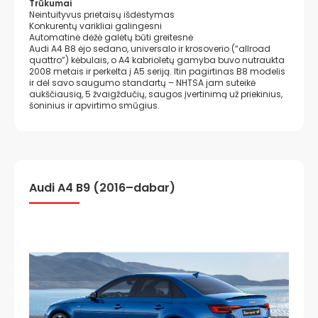
Trūkumai
Neintuityvus prietaisų išdėstymas
Konkurentų varikliai galingesni
Automatinė dėžė galėtų būti greitesnė
Audi A4 B8 ėjo sedano, universalo ir krosoverio (“allroad
quattro”) kėbulais, o A4 kabrioletų gamyba buvo nutraukta
2008 metais ir perkelta į A5 seriją. Itin pagirtinas B8 modelis
ir dėl savo saugumo standartų – NHTSA jam suteikė
aukščiausią, 5 žvaigždučių, saugos įvertinimą už priekinius,
šoninius ir apvirtimo smūgius.
Audi A4 B9 (2016–dabar)