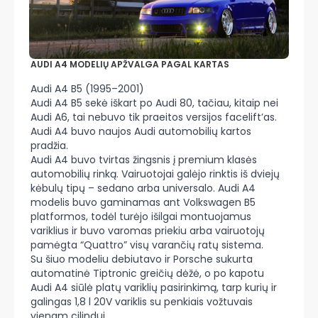
AUDI A4 MODELIŲ APŽVALGA PAGAL KARTAS
Audi A4 B5 (1995–2001)
Audi A4 B5 sekė iškart po Audi 80, tačiau, kitaip nei
Audi A6, tai nebuvo tik praeitos versijos facelift’as.
Audi A4 buvo naujos Audi automobilių kartos
pradžia.
Audi A4 buvo tvirtas žingsnis į premium klasės
automobilių rinką. Vairuotojai galėjo rinktis iš dviejų
kėbulų tipų – sedano arba universalo. Audi A4
modelis buvo gaminamas ant Volkswagen B5
platformos, todėl turėjo išilgai montuojamus
variklius ir buvo varomas priekiu arba vairuotojų
pamėgta “Quattro” visų varančių ratų sistema.
Su šiuo modeliu debiutavo ir Porsche sukurta
automatinė Tiptronic greičių dėžė, o po kapotu
Audi A4 siūlė platų variklių pasirinkimą, tarp kurių ir
galingas 1,8 l 20V variklis su penkiais vožtuvais
vienam cilindui.