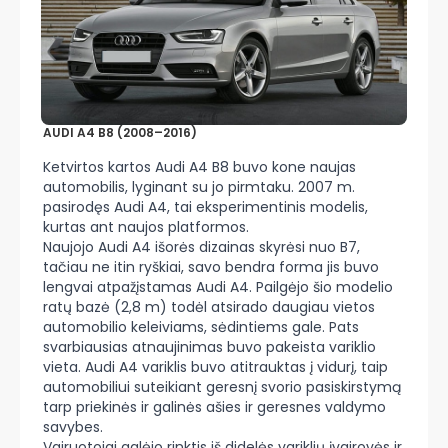
AUDI A4 B8 (2008–2016)
Ketvirtos kartos Audi A4 B8 buvo kone naujas
automobilis, lyginant su jo pirmtaku. 2007 m.
pasirodęs Audi A4, tai eksperimentinis modelis,
kurtas ant naujos platformos.
Naujojo Audi A4 išorės dizainas skyrėsi nuo B7,
tačiau ne itin ryškiai, savo bendra forma jis buvo
lengvai atpažįstamas Audi A4. Pailgėjo šio modelio
ratų bazė (2,8 m) todėl atsirado daugiau vietos
automobilio keleiviams, sėdintiems gale. Pats
svarbiausias atnaujinimas buvo pakeista variklio
vieta. Audi A4 variklis buvo atitrauktas į vidurį, taip
automobiliui suteikiant geresnį svorio pasiskirstymą
tarp priekinės ir galinės ašies ir geresnes valdymo
savybes.
Vairuotojai galėjo rinktis iš didelės variklių įvairovės ir