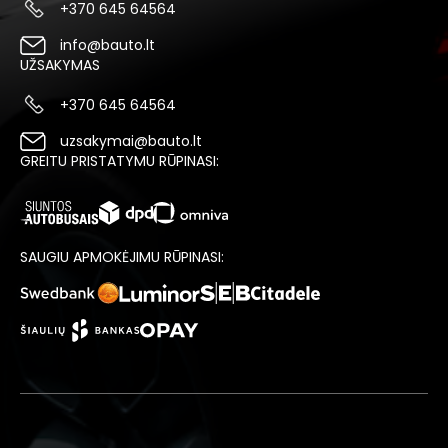
+370 645 64564
info@bauto.lt
UŽSAKYMAS
+370 645 64564
uzsakymai@bauto.lt
GREITU PRISTATYMU RŪPINASI:
SAUGIU APMOKĖJIMU RŪPINASI: