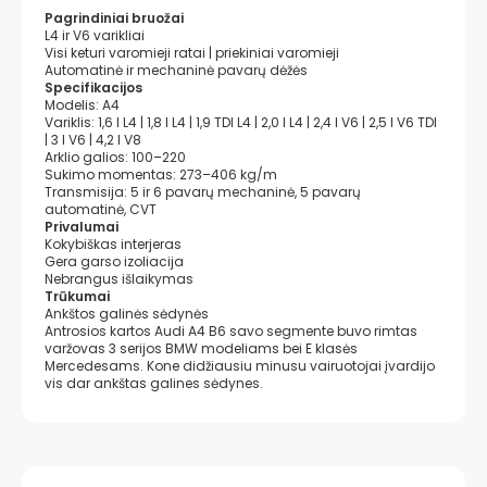
Pagrindiniai bruožai
L4 ir V6 varikliai
Visi keturi varomieji ratai | priekiniai varomieji
Automatinė ir mechaninė pavarų dėžės
Specifikacijos
Modelis: A4
Variklis: 1,6 l L4 | 1,8 l L4 | 1,9 TDI L4 | 2,0 l L4 | 2,4 l V6 | 2,5 l V6 TDI
| 3 l V6 | 4,2 l V8
Arklio galios: 100–220
Sukimo momentas: 273–406 kg/m
Transmisija: 5 ir 6 pavarų mechaninė, 5 pavarų
automatinė, CVT
Privalumai
Kokybiškas interjeras
Gera garso izoliacija
Nebrangus išlaikymas
Trūkumai
Ankštos galinės sėdynės
Antrosios kartos Audi A4 B6 savo segmente buvo rimtas
varžovas 3 serijos BMW modeliams bei E klasės
Mercedesams. Kone didžiausiu minusu vairuotojai įvardijo
vis dar ankštas galines sėdynes.