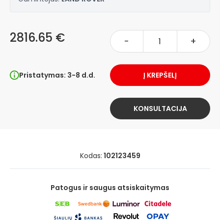
2816.65 €
-
+
Pristatymas: 3-8 d.d.
Į KREPŠELĮ
KONSULTACIJA
Kodas:
102123459
Patogus ir saugus atsiskaitymas