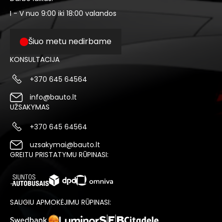
I - V nuo 9:00 iki 18:00 valandos
Šiuo metu nedirbame
KONSULTACIJA
+370 645 64564
info@bauto.lt
UŽSAKYMAS
+370 645 64564
uzsakymai@bauto.lt
GREITU PRISTATYMU RŪPINASI:
SAUGIU APMOKĖJIMU RŪPINASI: