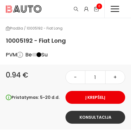
0
Pradžia / 10005192 - Fiat Long
10005192 - Fiat Long
PVM
Be
Su
0.94 €
-
+
Pristatymas: 5-20 d.d.
Į KREPŠELĮ
KONSULTACIJA