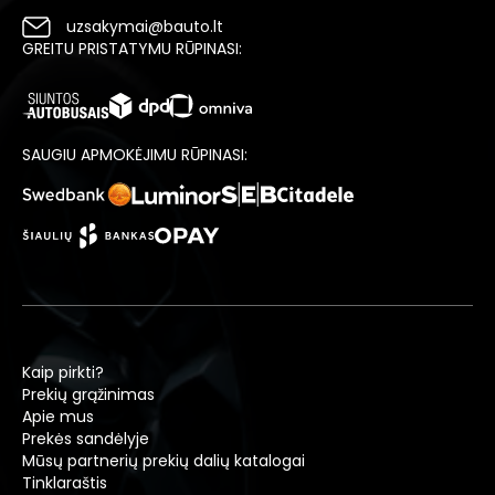
uzsakymai@bauto.lt
GREITU PRISTATYMU RŪPINASI:
SAUGIU APMOKĖJIMU RŪPINASI:
Kaip pirkti?
Prekių grąžinimas
Apie mus
Prekės sandėlyje
Mūsų partnerių prekių dalių katalogai
Tinklaraštis