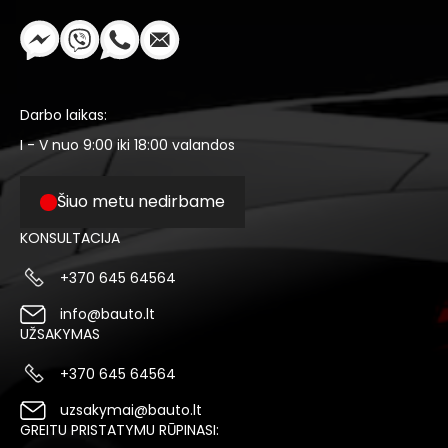
Darbo laikas:
I - V nuo 9:00 iki 18:00 valandos
Šiuo metu nedirbame
KONSULTACIJA
+370 645 64564
info@bauto.lt
UŽSAKYMAS
+370 645 64564
uzsakymai@bauto.lt
GREITU PRISTATYMU RŪPINASI: