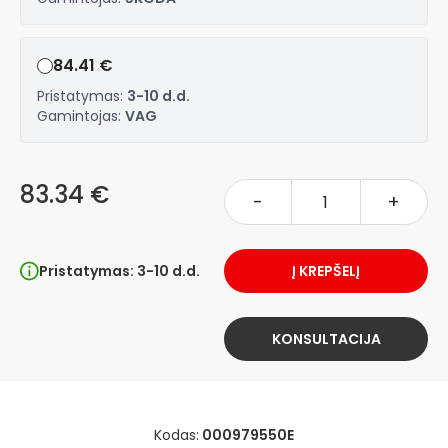
84.41 €
Pristatymas:
3-10 d.d.
Gamintojas:
VAG
83.34 €
-
+
Pristatymas: 3-10 d.d.
Į KREPŠELĮ
KONSULTACIJA
Kodas:
000979550E