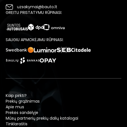
uzsakymai@bauto.lt
GREITU PRISTATYMU RŪPINASI:
SAUGIU APMOKĖJIMU RŪPINASI:
Kaip pirkti?
Prekių grąžinimas
Apie mus
Prekės sandėlyje
Mūsų partnerių prekių dalių katalogai
Tinklaraštis