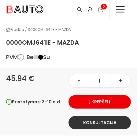
0
Pradžia / 0000OMJ641IE - MAZDA
0000OMJ641IE - MAZDA
PVM
Be
Su
45.94 €
-
+
Pristatymas: 3-10 d.d.
Į KREPŠELĮ
KONSULTACIJA