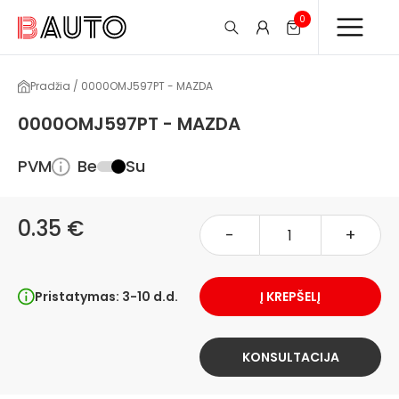
0
Pradžia / 0000OMJ597PT - MAZDA
0000OMJ597PT - MAZDA
PVM
Be
Su
0.35 €
-
+
Pristatymas: 3-10 d.d.
Į KREPŠELĮ
KONSULTACIJA