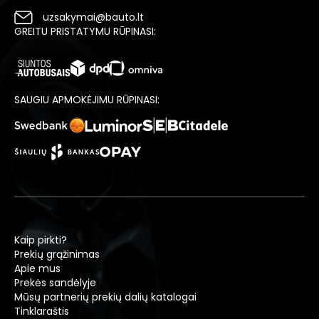
uzsakymai@bauto.lt
GREITU PRISTATYMU RŪPINASI:
SAUGIU APMOKĖJIMU RŪPINASI:
Kaip pirkti?
Prekių grąžinimas
Apie mus
Prekės sandėlyje
Mūsų partnerių prekių dalių katalogai
Tinklaraštis