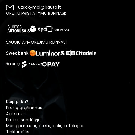
uzsakymai@bauto.lt
GREITU PRISTATYMU RŪPINASI:
SAUGIU APMOKĖJIMU RŪPINASI:
Kaip pirkti?
Prekių grąžinimas
Apie mus
Prekės sandėlyje
Mūsų partnerių prekių dalių katalogai
Tinklaraštis