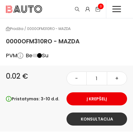
0
Pradžia / 0000OFM310RO - MAZDA
0000OFM310RO - MAZDA
PVM
Be
Su
0.02 €
-
+
Pristatymas: 3-10 d.d.
Į KREPŠELĮ
KONSULTACIJA