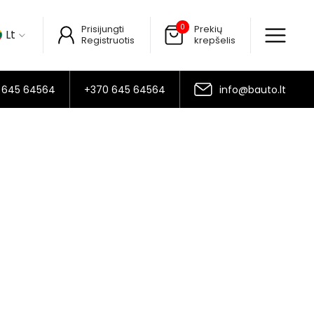
0
Prisijungti
Prekių
Lt
Registruotis
krepšelis
 645 64564
+370 645 64564
info@bauto.lt