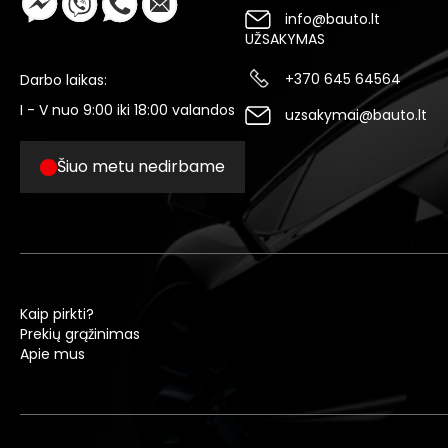
info@bauto.lt
UŽSAKYMAS
+370 645 64564
Darbo laikas:
I - V nuo 9:00 iki 18:00 valandos
uzsakymai@bauto.lt
Šiuo metu nedirbame
Kaip pirkti?
Prekių grąžinimas
Apie mus