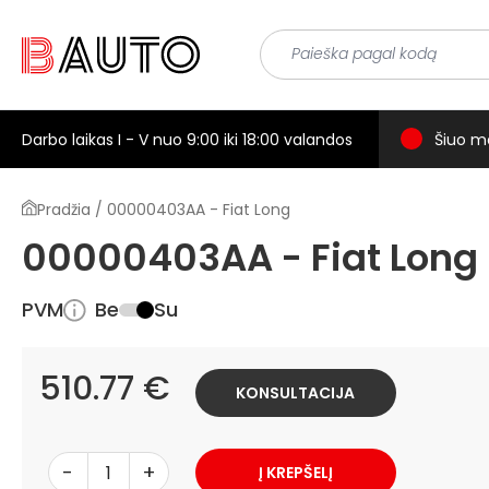
Darbo laikas I - V nuo 9:00 iki 18:00 valandos
Šiuo m
Pradžia / 00000403AA - Fiat Long
00000403AA - Fiat Long
PVM
Be
Su
510.77 €
KONSULTACIJA
-
+
Į KREPŠELĮ