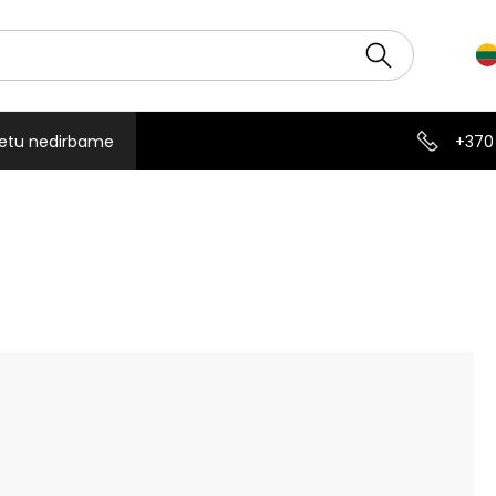
etu nedirbame
+370