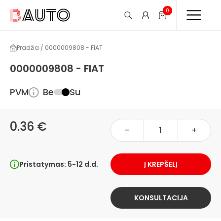
0
Pradžia / 0000009808 - FIAT
0000009808 - FIAT
PVM
Be
Su
0.36 €
-
+
Pristatymas: 5-12 d.d.
Į KREPŠELĮ
KONSULTACIJA