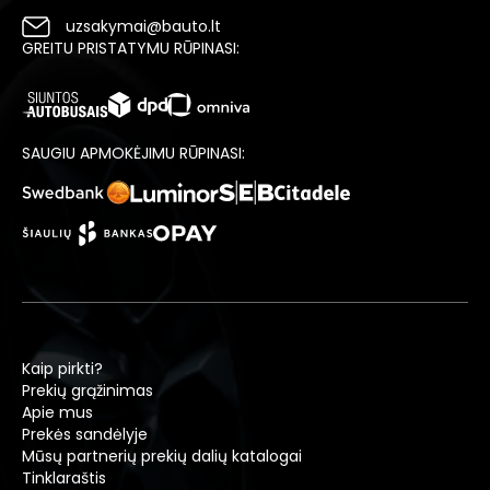
uzsakymai@bauto.lt
GREITU PRISTATYMU RŪPINASI:
SAUGIU APMOKĖJIMU RŪPINASI:
Kaip pirkti?
Prekių grąžinimas
Apie mus
Prekės sandėlyje
Mūsų partnerių prekių dalių katalogai
Tinklaraštis