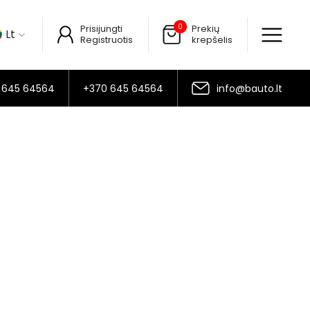
0
Prisijungti
Prekių
Lt
Registruotis
krepšelis
 645 64564
+370 645 64564
info@bauto.lt