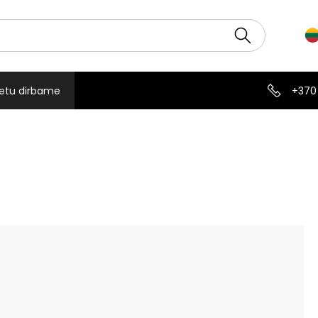
etu dirbame
+370