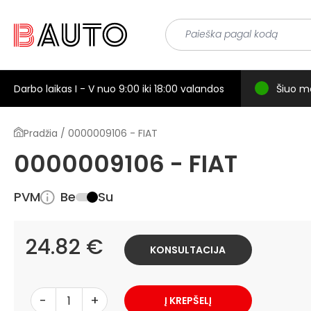
Darbo laikas I - V nuo 9:00 iki 18:00 valandos
Šiuo m
Pradžia / 0000009106 - FIAT
0000009106 - FIAT
PVM
Be
Su
24.82 €
KONSULTACIJA
-
+
Į KREPŠELĮ