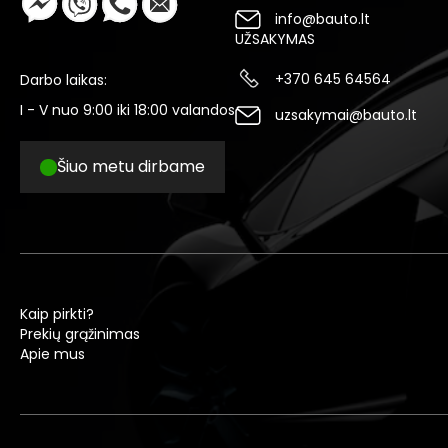
info@bauto.lt
UŽSAKYMAS
+370 645 64564
Darbo laikas:
I - V nuo 9:00 iki 18:00 valandos
uzsakymai@bauto.lt
Šiuo metu dirbame
Kaip pirkti?
Prekių grąžinimas
Apie mus