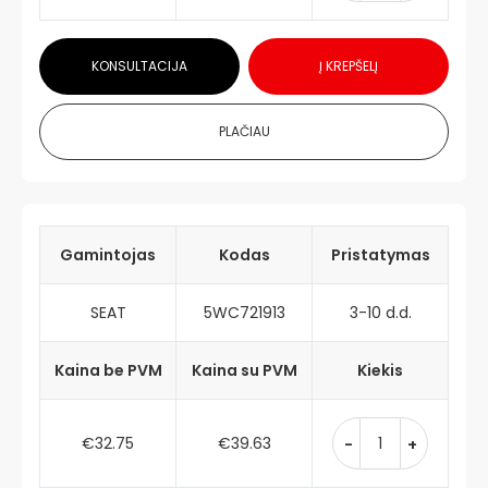
KONSULTACIJA
Į KREPŠELĮ
PLAČIAU
Gamintojas
Kodas
Pristatymas
SEAT
5WC721913
3-10 d.d.
Kaina be PVM
Kaina su PVM
Kiekis
€32.75
€39.63
-
+