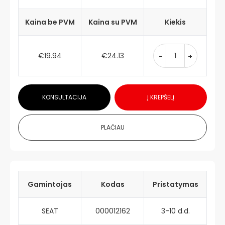
Kaina be PVM
Kaina su PVM
Kiekis
€19.94
€24.13
-
+
KONSULTACIJA
Į KREPŠELĮ
PLAČIAU
Gamintojas
Kodas
Pristatymas
SEAT
000012162
3-10 d.d.