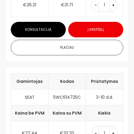
€26.21
€31.71
-
+
KONSULTACIJA
Į KREPŠELĮ
PLAČIAU
Gamintojas
Kodas
Pristatymas
SEAT
5WC614725C
3-10 d.d.
Kaina be PVM
Kaina su PVM
Kiekis
€27.44
€33.20
-
+