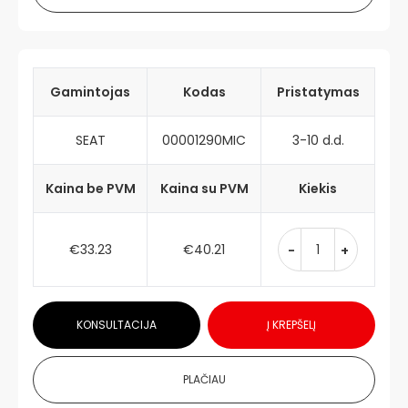
Gamintojas
Kodas
Pristatymas
SEAT
00001290MIC
3-10 d.d.
Kaina be PVM
Kaina su PVM
Kiekis
€33.23
€40.21
-
+
KONSULTACIJA
Į KREPŠELĮ
PLAČIAU