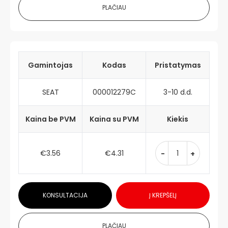
PLAČIAU
Gamintojas
Kodas
Pristatymas
SEAT
000012279C
3-10 d.d.
Kaina be PVM
Kaina su PVM
Kiekis
€3.56
€4.31
-
+
KONSULTACIJA
Į KREPŠELĮ
PLAČIAU