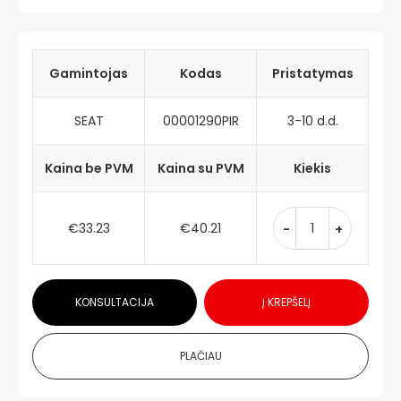
Gamintojas
Kodas
Pristatymas
SEAT
00001290PIR
3-10 d.d.
Kaina be PVM
Kaina su PVM
Kiekis
€33.23
€40.21
-
+
KONSULTACIJA
Į KREPŠELĮ
PLAČIAU