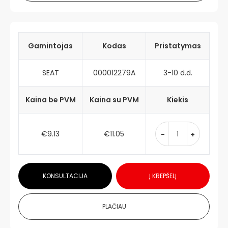
Gamintojas
Kodas
Pristatymas
SEAT
000012279A
3-10 d.d.
Kaina be PVM
Kaina su PVM
Kiekis
€9.13
€11.05
-
+
KONSULTACIJA
Į KREPŠELĮ
PLAČIAU