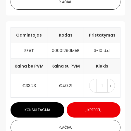
PLAČIAU
Gamintojas
Kodas
Pristatymas
SEAT
00001290MAB
3-10 d.d.
Kaina be PVM
Kaina su PVM
Kiekis
€33.23
€40.21
-
+
KONSULTACIJA
Į KREPŠELĮ
PLAČIAU