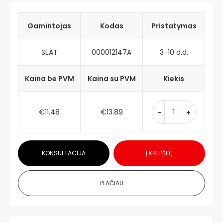
Gamintojas
Kodas
Pristatymas
SEAT
000012147A
3-10 d.d.
Kaina be PVM
Kaina su PVM
Kiekis
€11.48
€13.89
-
+
KONSULTACIJA
Į KREPŠELĮ
PLAČIAU