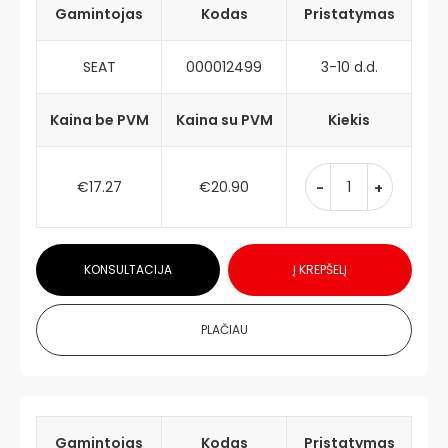
Gamintojas
Kodas
Pristatymas
SEAT
000012499
3-10 d.d.
Kaina be PVM
Kaina su PVM
Kiekis
€17.27
€20.90
-
+
KONSULTACIJA
Į KREPŠELĮ
PLAČIAU
Gamintojas
Kodas
Pristatymas