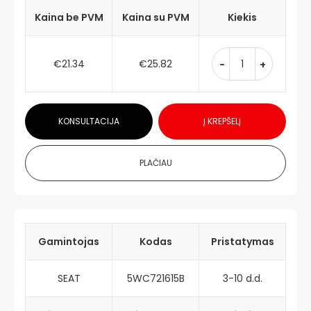
Kaina be PVM
Kaina su PVM
Kiekis
€21.34
€25.82
-
+
KONSULTACIJA
Į KREPŠELĮ
PLAČIAU
Gamintojas
Kodas
Pristatymas
SEAT
5WC721615B
3-10 d.d.