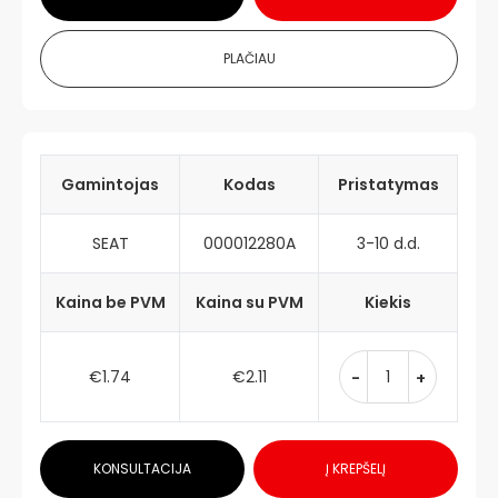
PLAČIAU
Gamintojas
Kodas
Pristatymas
SEAT
000012280A
3-10 d.d.
Kaina be PVM
Kaina su PVM
Kiekis
€1.74
€2.11
-
+
KONSULTACIJA
Į KREPŠELĮ