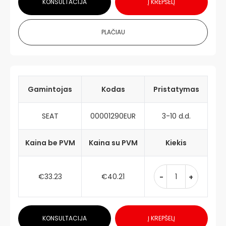
KONSULTACIJA
Į KREPŠELĮ
PLAČIAU
Gamintojas
Kodas
Pristatymas
SEAT
00001290EUR
3-10 d.d.
Kaina be PVM
Kaina su PVM
Kiekis
€33.23
€40.21
-
+
KONSULTACIJA
Į KREPŠELĮ