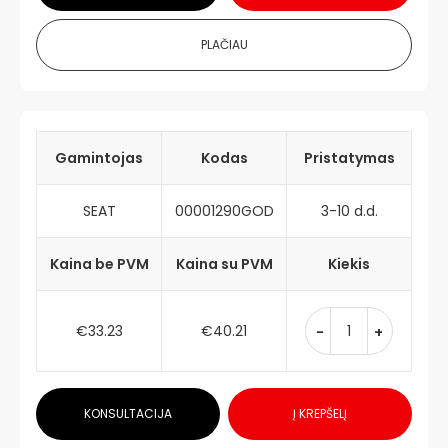
PLAČIAU
Gamintojas
Kodas
Pristatymas
SEAT
00001290GOD
3-10 d.d.
Kaina be PVM
Kaina su PVM
Kiekis
€33.23
€40.21
-
+
KONSULTACIJA
Į KREPŠELĮ