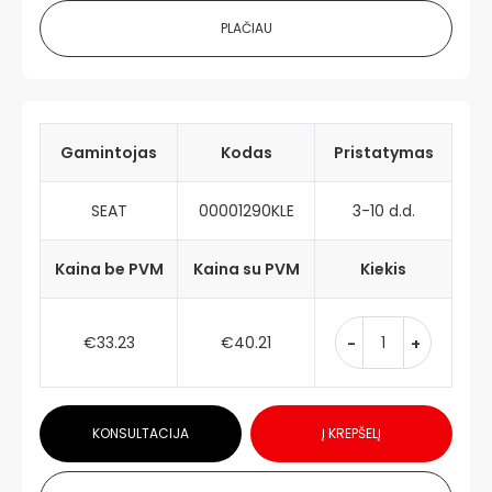
PLAČIAU
Gamintojas
Kodas
Pristatymas
SEAT
00001290KLE
3-10 d.d.
Kaina be PVM
Kaina su PVM
Kiekis
€33.23
€40.21
-
+
KONSULTACIJA
Į KREPŠELĮ