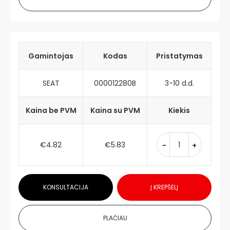
Gamintojas
Kodas
Pristatymas
SEAT
000012280B
3-10 d.d.
Kaina be PVM
Kaina su PVM
Kiekis
€4.82
€5.83
-
+
KONSULTACIJA
Į KREPŠELĮ
PLAČIAU