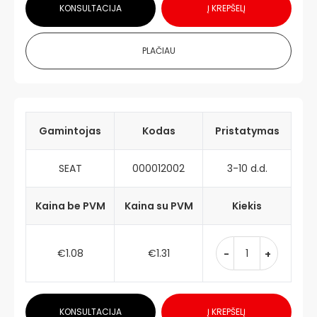
KONSULTACIJA
Į KREPŠELĮ
PLAČIAU
Gamintojas
Kodas
Pristatymas
SEAT
000012002
3-10 d.d.
Kaina be PVM
Kaina su PVM
Kiekis
€1.08
€1.31
-
+
KONSULTACIJA
Į KREPŠELĮ