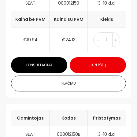
SEAT
000012150
3-10 d.d.
Kaina be PVM
Kaina su PVM
Kiekis
€19.94
€24.13
-
+
KONSULTACIJA
Į KREPŠELĮ
PLAČIAU
Gamintojas
Kodas
Pristatymas
SEAT
000012150B
3-10 d.d.