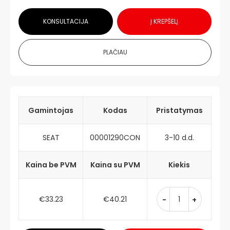
KONSULTACIJA
Į KREPŠELĮ
PLAČIAU
Gamintojas
Kodas
Pristatymas
SEAT
00001290CON
3-10 d.d.
Kaina be PVM
Kaina su PVM
Kiekis
€33.23
€40.21
-
+