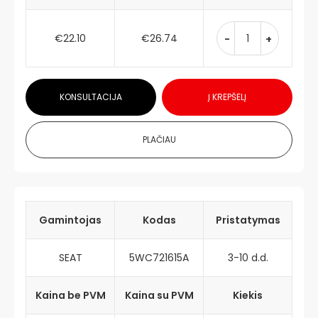
€22.10
€26.74
-
+
KONSULTACIJA
Į KREPŠELĮ
PLAČIAU
Gamintojas
Kodas
Pristatymas
SEAT
5WC721615A
3-10 d.d.
Kaina be PVM
Kaina su PVM
Kiekis