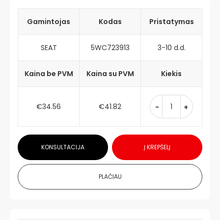
Gamintojas
Kodas
Pristatymas
SEAT
5WC723913
3-10 d.d.
Kaina be PVM
Kaina su PVM
Kiekis
€34.56
€41.82
-
+
KONSULTACIJA
Į KREPŠELĮ
PLAČIAU