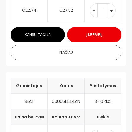
€22.74
€27.52
-
+
KONSULTACIJA
Į KREPŠELĮ
PLAČIAU
Gamintojas
Kodas
Pristatymas
SEAT
000051444AN
3-10 d.d.
Kaina be PVM
Kaina su PVM
Kiekis