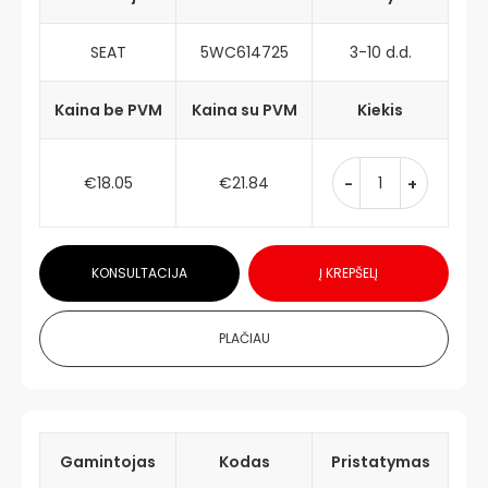
SEAT
5WC614725
3-10 d.d.
Kaina be PVM
Kaina su PVM
Kiekis
€18.05
€21.84
-
+
KONSULTACIJA
Į KREPŠELĮ
PLAČIAU
Gamintojas
Kodas
Pristatymas