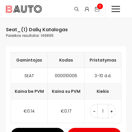
0
Seat_(1) Dalių Katalogas
Paieškos rezultatai: 149895
Gamintojas
Kodas
Pristatymas
SEAT
000010006
3-10 d.d.
Kaina be PVM
Kaina su PVM
Kiekis
€0.14
€0.17
-
+