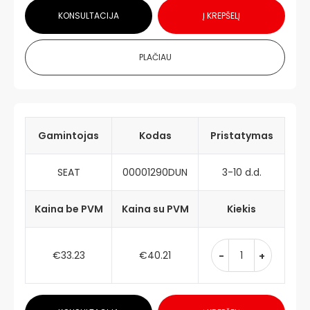
KONSULTACIJA
Į KREPŠELĮ
PLAČIAU
Gamintojas
Kodas
Pristatymas
SEAT
00001290DUN
3-10 d.d.
Kaina be PVM
Kaina su PVM
Kiekis
€33.23
€40.21
-
+