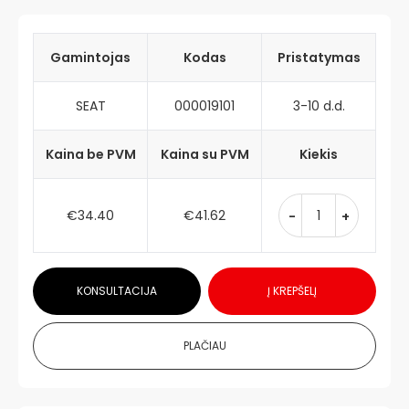
Gamintojas
Kodas
Pristatymas
SEAT
000019101
3-10 d.d.
Kaina be PVM
Kaina su PVM
Kiekis
€34.40
€41.62
-
+
KONSULTACIJA
Į KREPŠELĮ
PLAČIAU