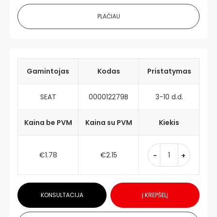
PLAČIAU
Gamintojas
Kodas
Pristatymas
SEAT
000012279B
3-10 d.d.
Kaina be PVM
Kaina su PVM
Kiekis
€1.78
€2.15
-
+
KONSULTACIJA
Į KREPŠELĮ