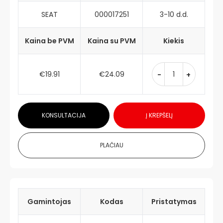
SEAT
000017251
3-10 d.d.
Kaina be PVM
Kaina su PVM
Kiekis
€19.91
€24.09
-
+
KONSULTACIJA
Į KREPŠELĮ
PLAČIAU
Gamintojas
Kodas
Pristatymas