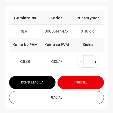
Gamintojas
Kodas
Pristatymas
SEAT
000051444AP
3-10 d.d.
Kaina be PVM
Kaina su PVM
Kiekis
€11.38
€13.77
-
+
KONSULTACIJA
Į KREPŠELĮ
PLAČIAU