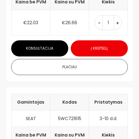
Kaina be PVM
Kaina su PVM
Kiekis
€22.03
€26.66
-
+
KONSULTACIJA
Į KREPŠELĮ
PLAČIAU
Gamintojas
Kodas
Pristatymas
SEAT
5WC721615
3-10 d.d.
Kaina be PVM
Kaina su PVM
Kiekis