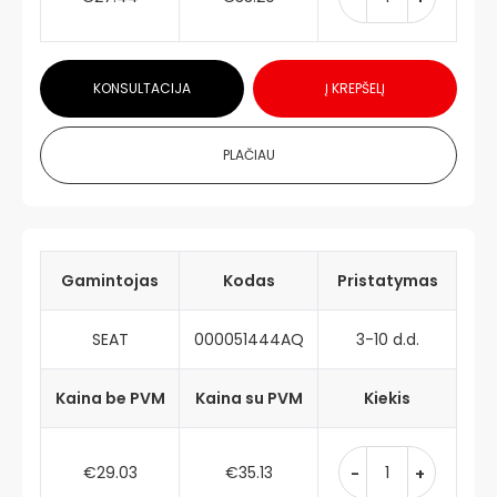
KONSULTACIJA
Į KREPŠELĮ
PLAČIAU
Gamintojas
Kodas
Pristatymas
SEAT
000051444AQ
3-10 d.d.
Kaina be PVM
Kaina su PVM
Kiekis
€29.03
€35.13
-
+