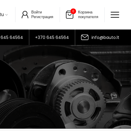
0
Войти
Корзина
Ru
Регистрация
покупателя
 645 64564
+370 645 64564
info@bauto.lt