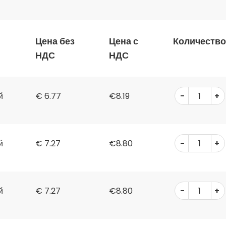
Цена без
Цена с
Количество
НДС
НДС
-
+
й
€
6.77
€8.19
-
+
й
€
7.27
€8.80
-
+
й
€
7.27
€8.80