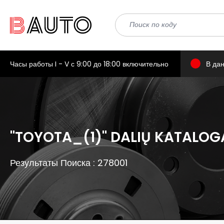
Часы работы I - V с 9:00 до 18:00 включительно
В да
"TOYOTA_(1)" DALIŲ KATALOG
Результаты Поиска : 278001