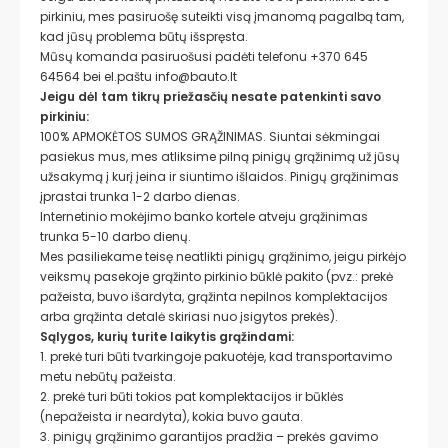
pirkiniu, mes pasiruošę suteikti visą įmanomą pagalbą tam,
kad jūsų problema būtų išspręsta.
Mūsų komanda pasiruošusi padėti telefonu +370 645
64564 bei el.paštu info@bauto.lt
Jeigu dėl tam tikrų priežasčių nesate patenkinti savo
pirkiniu:
100% APMOKĖTOS SUMOS GRĄŽINIMAS. Siuntai sėkmingai
pasiekus mus, mes atliksime pilną pinigų grąžinimą už jūsų
užsakymą į kurį įeina ir siuntimo išlaidos. Pinigų grąžinimas
įprastai trunka 1-2 darbo dienas.
Internetinio mokėjimo banko kortele atveju grąžinimas
trunka 5-10 darbo dienų.
Mes pasiliekame teisę neatlikti pinigų grąžinimo, jeigu pirkėjo
veiksmų pasekoje grąžinto pirkinio būklė pakito (pvz.: prekė
pažeista, buvo išardyta, grąžinta nepilnos komplektacijos
arba grąžinta detalė skiriasi nuo įsigytos prekės).
Sąlygos, kurių turite laikytis grąžindami:
1. prekė turi būti tvarkingoje pakuotėje, kad transportavimo
metu nebūtų pažeista.
2. prekė turi būti tokios pat komplektacijos ir būklės
(nepažeista ir neardyta), kokia buvo gauta.
3. pinigų grąžinimo garantijos pradžia – prekės gavimo