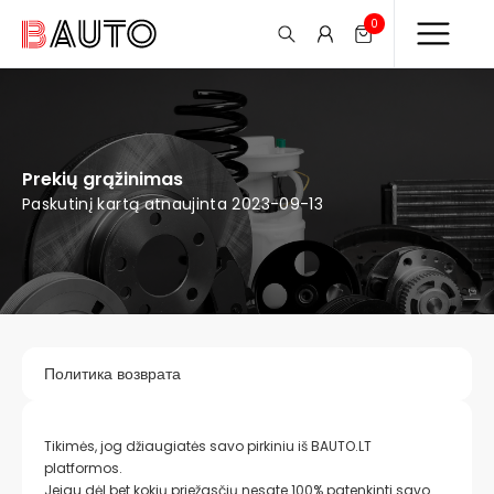
0
Prekių grąžinimas
Paskutinį kartą atnaujinta 2023-09-13
Политика возврата
Tikimės, jog džiaugiatės savo pirkiniu iš BAUTO.LT
platformos.
Jeigu dėl bet kokių priežasčių nesate 100% patenkinti savo