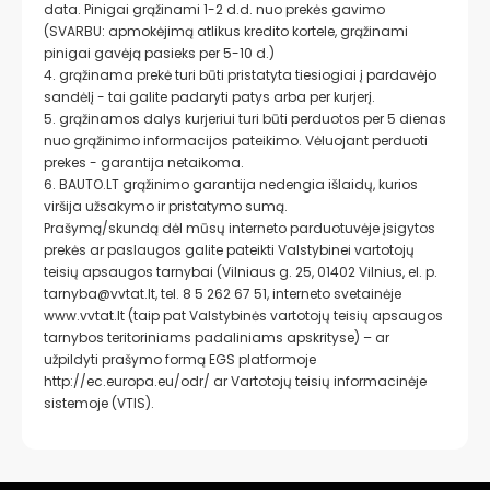
data. Pinigai grąžinami 1-2 d.d. nuo prekės gavimo
(SVARBU: apmokėjimą atlikus kredito kortele, grąžinami
pinigai gavėją pasieks per 5-10 d.)
4. grąžinama prekė turi būti pristatyta tiesiogiai į pardavėjo
sandėlį - tai galite padaryti patys arba per kurjerį.
5. grąžinamos dalys kurjeriui turi būti perduotos per 5 dienas
nuo grąžinimo informacijos pateikimo. Vėluojant perduoti
prekes - garantija netaikoma.
6. BAUTO.LT grąžinimo garantija nedengia išlaidų, kurios
viršija užsakymo ir pristatymo sumą.
Prašymą/skundą dėl mūsų interneto parduotuvėje įsigytos
prekės ar paslaugos galite pateikti Valstybinei vartotojų
teisių apsaugos tarnybai (Vilniaus g. 25, 01402 Vilnius, el. p.
tarnyba@vvtat.lt, tel. 8 5 262 67 51, interneto svetainėje
www.vvtat.lt (taip pat Valstybinės vartotojų teisių apsaugos
tarnybos teritoriniams padaliniams apskrityse) – ar
užpildyti prašymo formą EGS platformoje
http://ec.europa.eu/odr/
ar Vartotojų teisių informacinėje
sistemoje (VTIS).