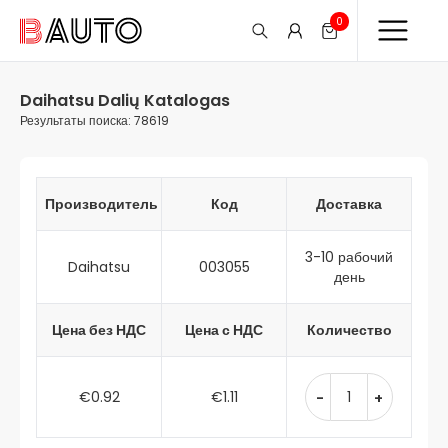
0
Daihatsu Dalių Katalogas
Результаты поиска: 78619
Производитель
Код
Доставка
3-10 рабочий
Daihatsu
003055
день
Цена без НДС
Цена с НДС
Количество
€0.92
€1.11
-
+