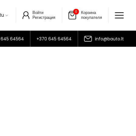
0
Войти
Корзина
Ru
Регистрация
покупателя
 645 64564
+370 645 64564
info@bauto.lt