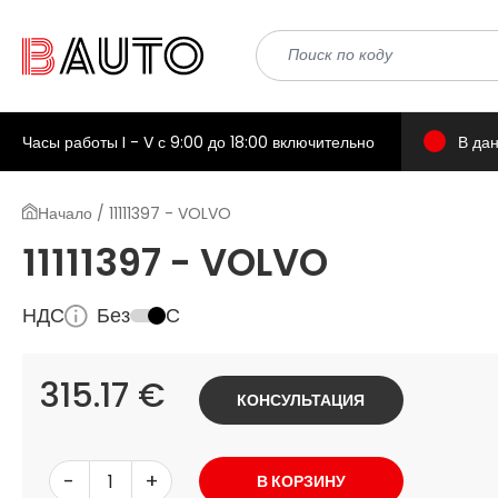
Часы работы I - V с 9:00 до 18:00 включительно
В да
Начало / 11111397 - VOLVO
11111397 - VOLVO
НДС
Без
С
315.17 €
КОНСУЛЬТАЦИЯ
-
+
В КОРЗИНУ