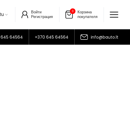
0
Войти
Корзина
Ru
Регистрация
покупателя
 645 64564
+370 645 64564
info@bauto.lt