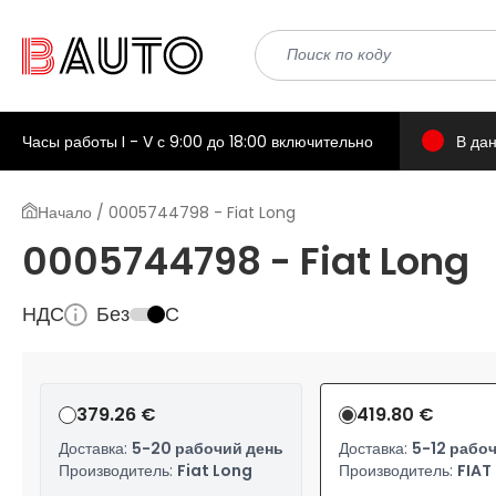
Часы работы I - V с 9:00 до 18:00 включительно
В да
Начало / 0005744798 - Fiat Long
0005744798 - Fiat Long
НДС
Без
С
379.26 €
419.80 €
Доставка:
5-20 рабочий день
Доставка:
5-12 рабо
Производитель:
Fiat Long
Производитель:
FIAT