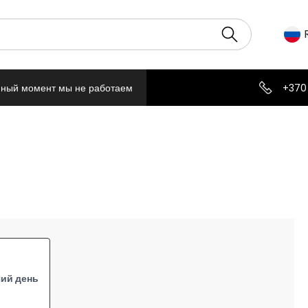
нный момент мы не работаем
+370
чий день