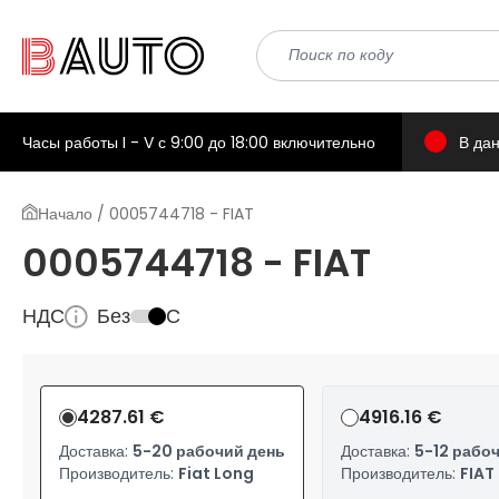
Часы работы I - V с 9:00 до 18:00 включительно
В да
Начало / 0005744718 - FIAT
0005744718 - FIAT
НДС
Без
С
4287.61 €
4916.16 €
Доставка:
5-20 рабочий день
Доставка:
5-12 рабо
Производитель:
Fiat Long
Производитель:
FIAT