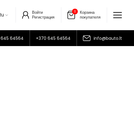
0
Войти
Корзина
Ru
Регистрация
покупателя
 645 64564
+370 645 64564
info@bauto.lt