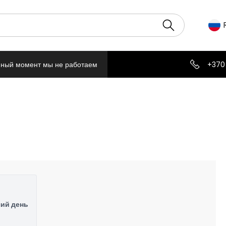
нный момент мы не работаем
+370
чий день