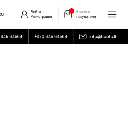
0
Войти
Корзина
Ru
Регистрация
покупателя
 645 64564
+370 645 64564
info@bauto.lt