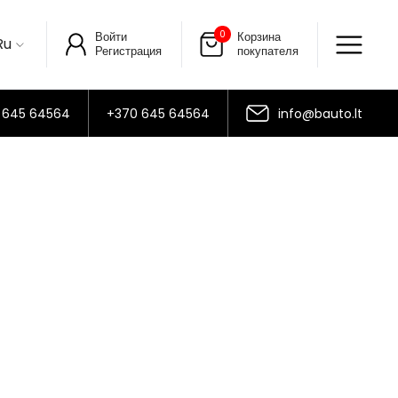
0
Войти
Корзина
Ru
Регистрация
покупателя
 645 64564
+370 645 64564
info@bauto.lt