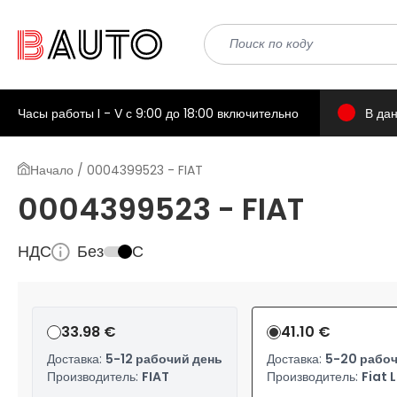
Часы работы I - V с 9:00 до 18:00 включительно
В да
Начало / 0004399523 - FIAT
0004399523 - FIAT
НДС
Без
С
33.98 €
41.10 €
Доставка:
5-12 рабочий день
Доставка:
5-20 рабоч
Производитель:
FIAT
Производитель:
Fiat 