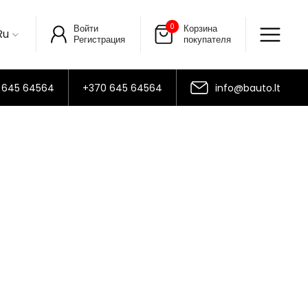
0
Войти
Корзина
Ru
Регистрация
покупателя
 645 64564
+370 645 64564
info@bauto.lt