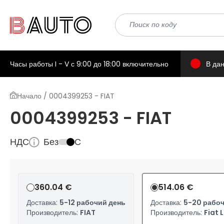
Часы работы I - V с 9:00 до 18:00 включительно
В да
Начало / 0004399253 - FIAT
0004399253 - FIAT
НДС
Без
С
360.04 €
514.06 €
Доставка:
5-12 рабочий день
Доставка:
5-20 рабоч
Производитель:
FIAT
Производитель:
Fiat 