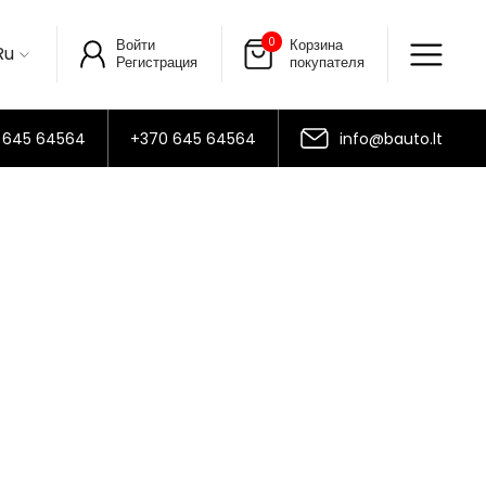
0
Войти
Корзина
Ru
Регистрация
покупателя
 645 64564
+370 645 64564
info@bauto.lt