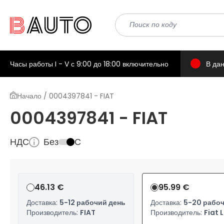
Часы работы I - V с 9:00 до 18:00 включительно
В да
Начало / 0004397841 - FIAT
0004397841 - FIAT
НДС
Без
С
46.13 €
95.99 €
Доставка:
5-12 рабочий день
Доставка:
5-20 рабоч
Производитель:
FIAT
Производитель:
Fiat 