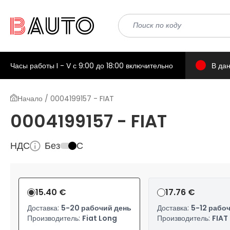
Часы работы I - V с 9:00 до 18:00 включительно
В да
Начало / 0004199157 - FIAT
0004199157 - FIAT
НДС
Без
С
15.40 €
17.76 €
Доставка:
5-20 рабочий день
Доставка:
5-12 рабо
Производитель:
Fiat Long
Производитель:
FIAT