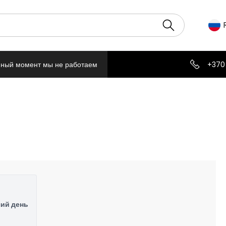
нный момент мы не работаем
+370
чий день