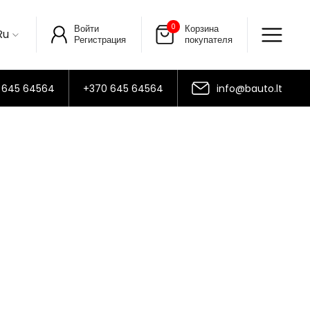
0
Войти
Корзина
Ru
Регистрация
покупателя
 645 64564
+370 645 64564
info@bauto.lt