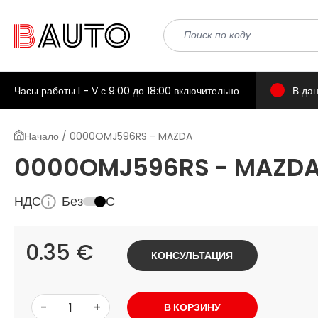
Часы работы I - V с 9:00 до 18:00 включительно
В да
Начало / 0000OMJ596RS - MAZDA
0000OMJ596RS - MAZD
НДС
Без
С
0.35 €
КОНСУЛЬТАЦИЯ
-
+
В КОРЗИНУ