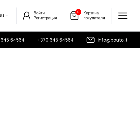
0
Войти
Корзина
Ru
Регистрация
покупателя
 645 64564
+370 645 64564
info@bauto.lt