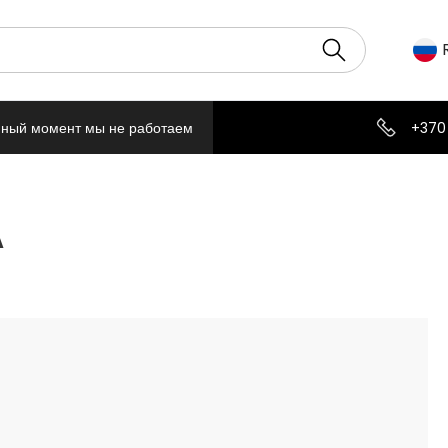
нный момент мы не работаем
+370
A