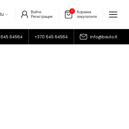
0
Войти
Корзина
Ru
Регистрация
покупателя
 645 64564
+370 645 64564
info@bauto.lt