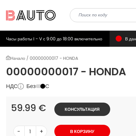
Часы работы I - V с 9:00 до 18:00 включительно
В да
Начало / 00000000017 - HONDA
00000000017 - HONDA
НДС
Без
С
59.99 €
КОНСУЛЬТАЦИЯ
-
+
В КОРЗИНУ