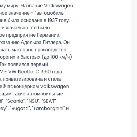
ему миру. Название Volkswagen
ное значение - "автомобиль
ния была основана в 1937 году.
о изначально это было
ое предприятие Германии,
указанию Адольфа Гитлера. Он
чать массовое производство
орогих и быстрых (до 100 км/ч)
Так появился первый
 - VW Beetle. С 1960 года
 приватизирована и стала
ейчас концерном Volkswagen
ющим такие автомобильные
i", "Scania", "NSU", "SEAT",
ey", "Bugatti", "Lamborghini" и