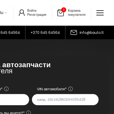
0
Войти
Корзина
Ru
Регистрация
покупателя
 645 64564
+370 645 64564
info@bauto.lt
 автозапчасти
теля
я*
VIN автомобиля*
ть вы ищете?*