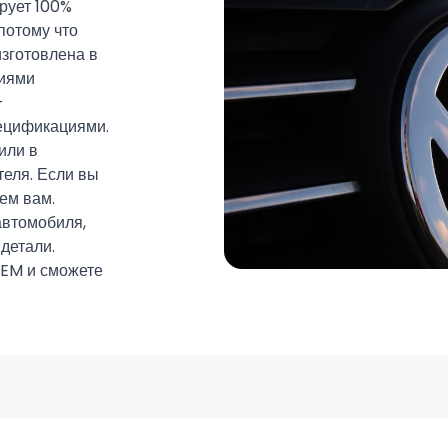
ирует 100%
 потому что
изготовлена в
ниями
-
ецификациями.
или в
теля. Если вы
ем вам.
автомобиля,
детали.
OEM и сможете