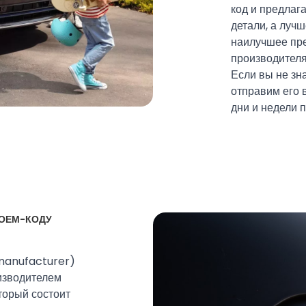
код и предлаг
детали, а луч
наилучшее пре
производителя
Если вы не зн
отправим его 
дни и недели п
 ОЕМ-КОДУ
 manufacturer)
изводителем
торый состоит