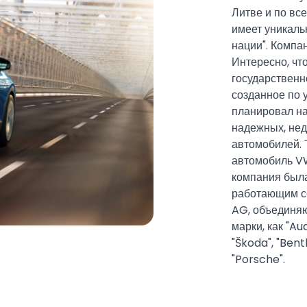
Литве и по вс
имеет уникаль
нации". Компа
Интересно, чт
государственн
созданное по 
планировал на
надежных, нед
автомобилей. 
автомобиль VW
компания была
работающим с
AG, объединя
марки, как "Aud
"Škoda", "Bentl
"Porsche".