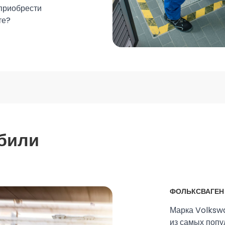
 приобрести
те?
били
ФОЛЬКСВАГЕН
Марка Volkswa
из самых поп