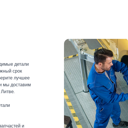
димые детали
ужный срок
берите лучшее
 и мы доставим
 Литве.
етали
запчастей и