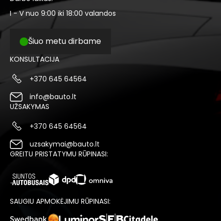
I - V nuo 9:00 iki 18:00 valandos
Šiuo metu dirbame
KONSULTACIJA
+370 645 64564
info@bauto.lt
UŽSAKYMAS
+370 645 64564
uzsakymai@bauto.lt
GREITU PRISTATYMU RŪPINASI:
SAUGIU APMOKĖJIMU RŪPINASI: