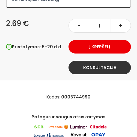
2.69 €
-
+
Pristatymas: 5-20 d.d.
Į KREPŠELĮ
KONSULTACIJA
Kodas:
0005744990
Patogus ir saugus atsiskaitymas