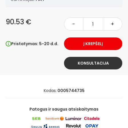
90.53 €
-
+
Pristatymas: 5-20 d.d.
Į KREPŠELĮ
KONSULTACIJA
Kodas:
0005744735
Patogus ir saugus atsiskaitymas