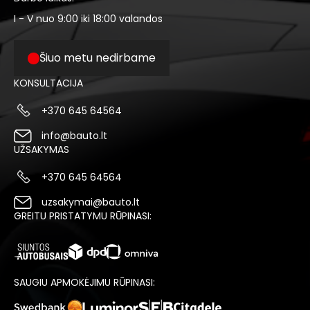
I - V nuo 9:00 iki 18:00 valandos
Šiuo metu nedirbame
KONSULTACIJA
+370 645 64564
info@bauto.lt
UŽSAKYMAS
+370 645 64564
uzsakymai@bauto.lt
GREITU PRISTATYMU RŪPINASI:
SAUGIU APMOKĖJIMU RŪPINASI: