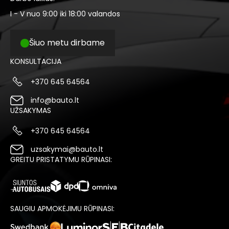
I - V nuo 9:00 iki 18:00 valandos
Šiuo metu dirbame
KONSULTACIJA
+370 645 64564
info@bauto.lt
UŽSAKYMAS
+370 645 64564
uzsakymai@bauto.lt
GREITU PRISTATYMU RŪPINASI:
SAUGIU APMOKĖJIMU RŪPINASI: