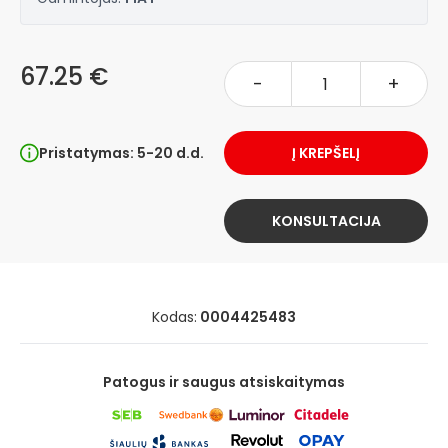
67.25 €
-
+
Pristatymas: 5-20 d.d.
Į KREPŠELĮ
KONSULTACIJA
Kodas:
0004425483
Patogus ir saugus atsiskaitymas