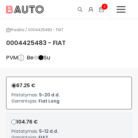
0
Pradžia / 0004425483 - FIAT
0004425483 - FIAT
PVM
Be
Su
67.25 €
Pristatymas:
5-20 d.d.
Gamintojas:
Fiat Long
104.76 €
Pristatymas:
5-12 d.d.
Gamintojas:
FIAT