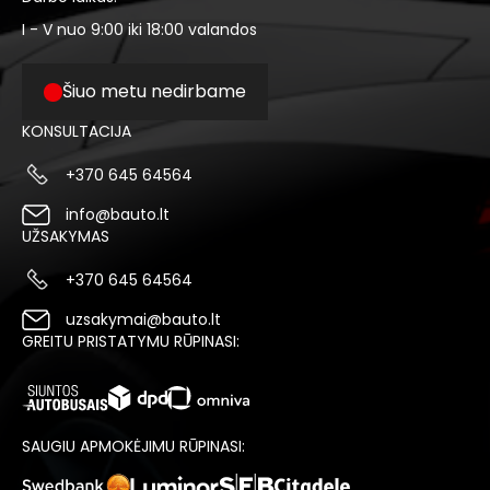
I - V nuo 9:00 iki 18:00 valandos
Šiuo metu nedirbame
KONSULTACIJA
+370 645 64564
info@bauto.lt
UŽSAKYMAS
+370 645 64564
uzsakymai@bauto.lt
GREITU PRISTATYMU RŪPINASI:
SAUGIU APMOKĖJIMU RŪPINASI: