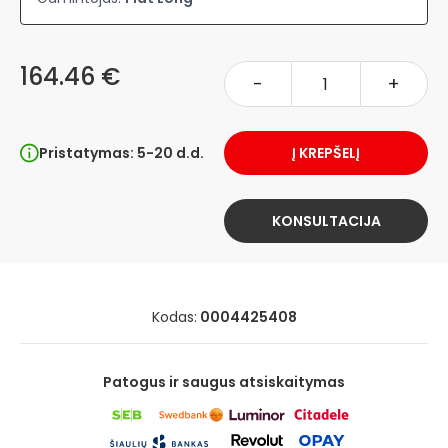
164.46 €
-
+
Pristatymas: 5-20 d.d.
Į KREPŠELĮ
KONSULTACIJA
Kodas:
0004425408
Patogus ir saugus atsiskaitymas