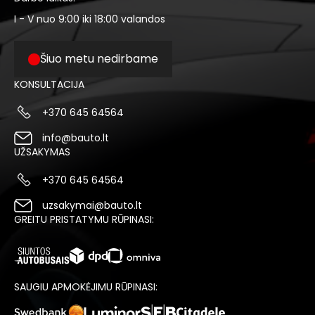
I - V nuo 9:00 iki 18:00 valandos
Šiuo metu nedirbame
KONSULTACIJA
+370 645 64564
info@bauto.lt
UŽSAKYMAS
+370 645 64564
uzsakymai@bauto.lt
GREITU PRISTATYMU RŪPINASI:
SAUGIU APMOKĖJIMU RŪPINASI: