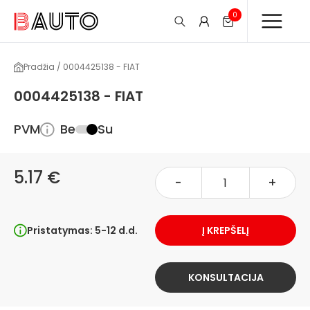
0
Pradžia / 0004425138 - FIAT
0004425138 - FIAT
PVM
Be
Su
5.17 €
-
+
Pristatymas: 5-12 d.d.
Į KREPŠELĮ
KONSULTACIJA