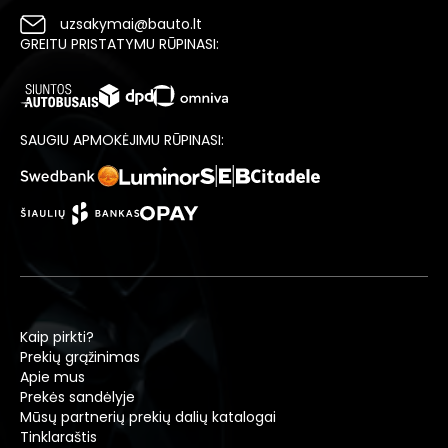
uzsakymai@bauto.lt
GREITU PRISTATYMU RŪPINASI:
SAUGIU APMOKĖJIMU RŪPINASI:
Kaip pirkti?
Prekių grąžinimas
Apie mus
Prekės sandėlyje
Mūsų partnerių prekių dalių katalogai
Tinklaraštis