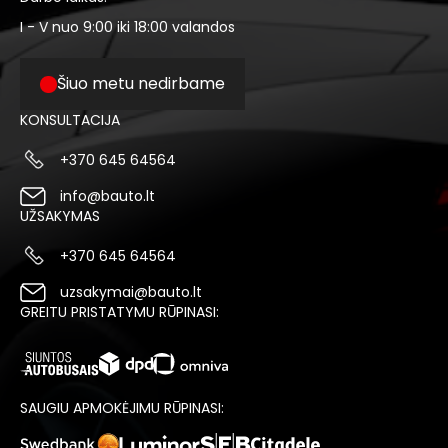
I - V nuo 9:00 iki 18:00 valandos
Šiuo metu nedirbame
KONSULTACIJA
+370 645 64564
info@bauto.lt
UŽSAKYMAS
+370 645 64564
uzsakymai@bauto.lt
GREITU PRISTATYMU RŪPINASI:
SAUGIU APMOKĖJIMU RŪPINASI: