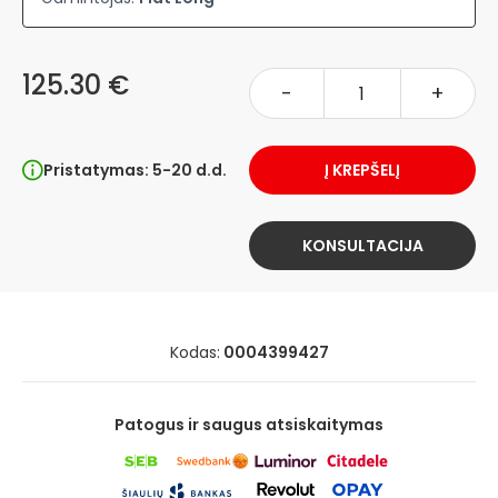
125.30 €
-
+
Pristatymas: 5-20 d.d.
Į KREPŠELĮ
KONSULTACIJA
Kodas:
0004399427
Patogus ir saugus atsiskaitymas