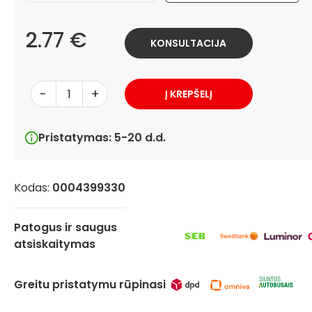
2.77 €
KONSULTACIJA
-
+
Į KREPŠELĮ
Pristatymas: 5-20 d.d.
Kodas:
0004399330
Patogus ir saugus
atsiskaitymas
Greitu pristatymu rūpinasi