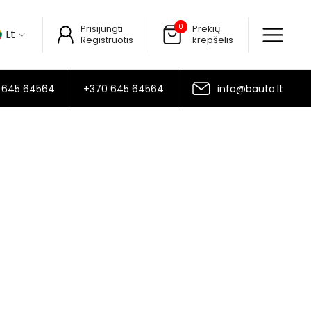
0
Prisijungti
Prekių
Lt
Registruotis
krepšelis
 645 64564
+370 645 64564
info@bauto.lt