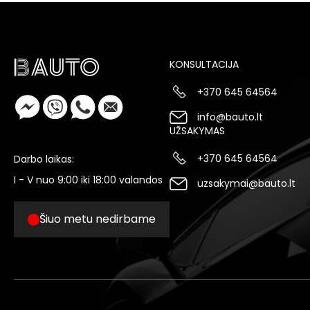
KONSULTACIJA
+370 645 64564
info@bauto.lt
UŽSAKYMAS
+370 645 64564
Darbo laikas:
I - V nuo 9:00 iki 18:00 valandos
uzsakymai@bauto.lt
Šiuo metu nedirbame