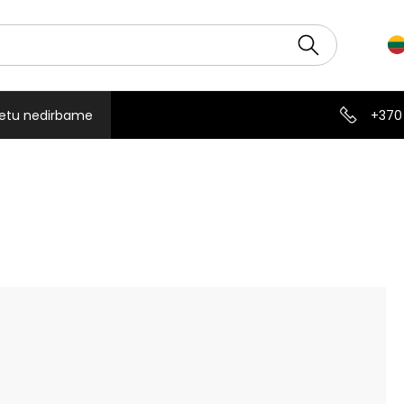
etu nedirbame
+370