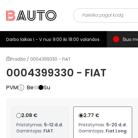
Darbo laikas I - V nuo 9:00 iki 18:00 valandos
Šiuo m
Pradžia / 0004399330 - FIAT
0004399330 - FIAT
PVM
Be
Su
2.08 €
2.77 €
Pristatymas:
5-12 d.d.
Pristatymas:
5-20 d.d.
Gamintojas:
FIAT
Gamintojas:
Fiat Long