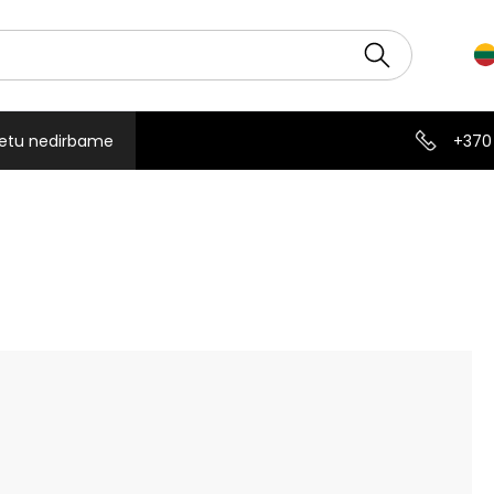
etu nedirbame
+370