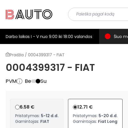
Darbo laikas I - V nuo 9:00 iki 18:00 valandos
Šiuo m
Pradžia / 0004399317 - FIAT
0004399317 - FIAT
PVM
Be
Su
6.58 €
12.71 €
Pristatymas:
5-12 d.d.
Pristatymas:
5-20 d.d.
Gamintojas:
FIAT
Gamintojas:
Fiat Long