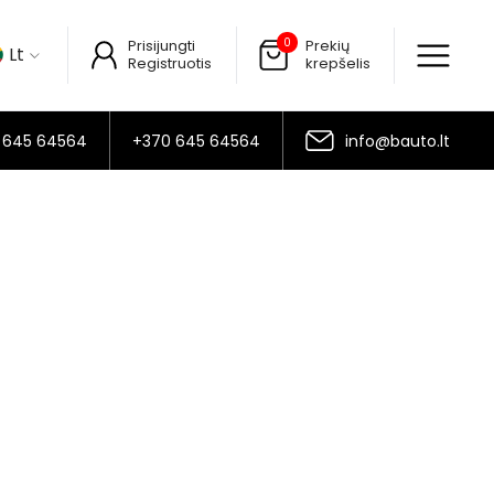
0
Prisijungti
Prekių
Lt
Registruotis
krepšelis
 645 64564
+370 645 64564
info@bauto.lt