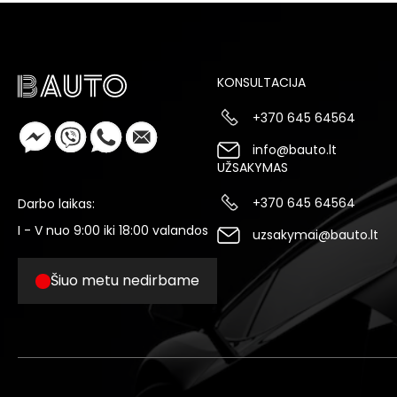
KONSULTACIJA
+370 645 64564
info@bauto.lt
UŽSAKYMAS
+370 645 64564
Darbo laikas:
I - V nuo 9:00 iki 18:00 valandos
uzsakymai@bauto.lt
Šiuo metu nedirbame