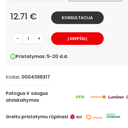
12.71 €
KONSULTACIJA
-
+
Į KREPŠELĮ
Pristatymas: 5-20 d.d.
Kodas:
0004399317
Patogus ir saugus
atsiskaitymas
Greitu pristatymu rūpinasi