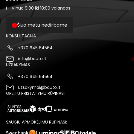
I - V nuo 9:00 iki 18:00 valandos
Šiuo metu nedirbame
KONSULTACIJA
+370 645 64564
info@bauto.lt
UŽSAKYMAS
+370 645 64564
uzsakymai@bauto.lt
GREITU PRISTATYMU RŪPINASI:
SAUGIU APMOKĖJIMU RŪPINASI: