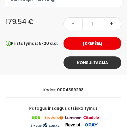
179.54 €
-
+
Pristatymas: 5-20 d.d.
Į KREPŠELĮ
KONSULTACIJA
Kodas:
0004399298
Patogus ir saugus atsiskaitymas