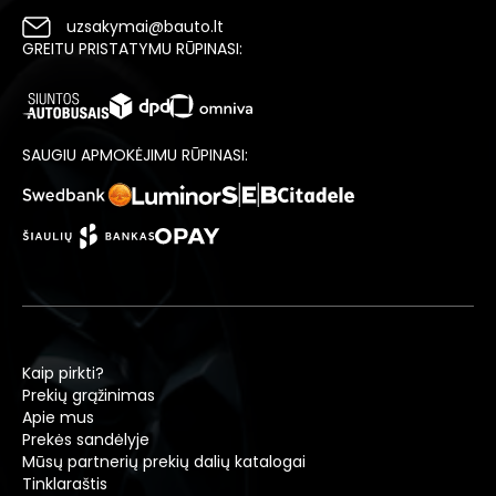
uzsakymai@bauto.lt
GREITU PRISTATYMU RŪPINASI:
SAUGIU APMOKĖJIMU RŪPINASI:
Kaip pirkti?
Prekių grąžinimas
Apie mus
Prekės sandėlyje
Mūsų partnerių prekių dalių katalogai
Tinklaraštis