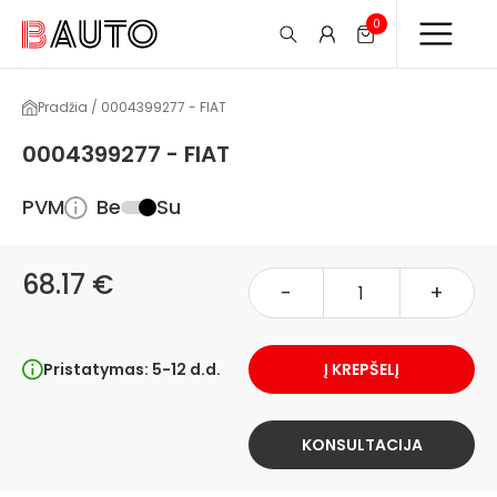
0
Pradžia / 0004399277 - FIAT
0004399277 - FIAT
PVM
Be
Su
68.17 €
-
+
Pristatymas: 5-12 d.d.
Į KREPŠELĮ
KONSULTACIJA