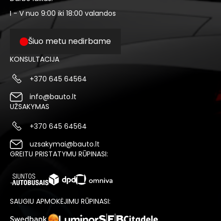
I - V nuo 9:00 iki 18:00 valandos
Šiuo metu nedirbame
KONSULTACIJA
+370 645 64564
info@bauto.lt
UŽSAKYMAS
+370 645 64564
uzsakymai@bauto.lt
GREITU PRISTATYMU RŪPINASI:
SAUGIU APMOKĖJIMU RŪPINASI: