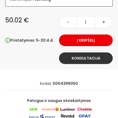
50.02 €
-
+
Pristatymas: 5-20 d.d.
Į KREPŠELĮ
KONSULTACIJA
Kodas:
0004399050
Patogus ir saugus atsiskaitymas