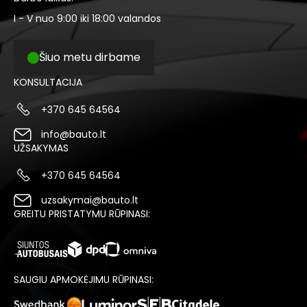
I - V nuo 9:00 iki 18:00 valandos
Šiuo metu dirbame
KONSULTACIJA
+370 645 64564
info@bauto.lt
UŽSAKYMAS
+370 645 64564
uzsakymai@bauto.lt
GREITU PRISTATYMU RŪPINASI:
SAUGIU APMOKĖJIMU RŪPINASI: