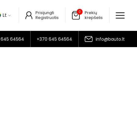
0
Prisijungti
Prekių
Lt
Registruotis
krepšelis
 645 64564
+370 645 64564
info@bauto.lt