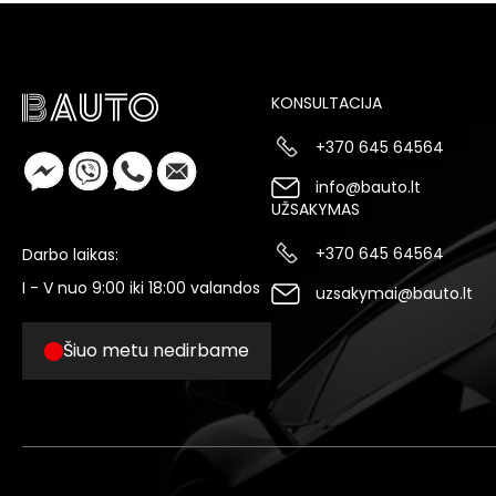
KONSULTACIJA
+370 645 64564
info@bauto.lt
UŽSAKYMAS
+370 645 64564
Darbo laikas:
I - V nuo 9:00 iki 18:00 valandos
uzsakymai@bauto.lt
Šiuo metu nedirbame