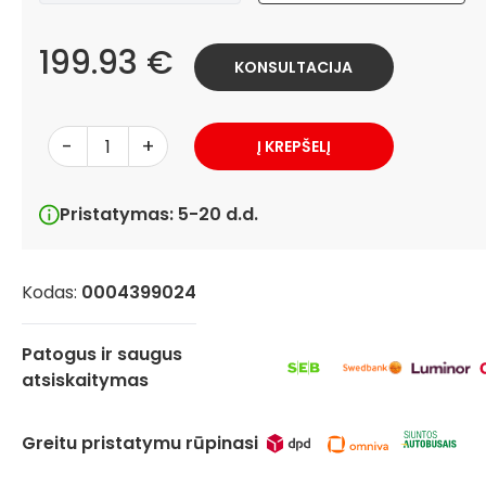
199.93 €
KONSULTACIJA
-
+
Į KREPŠELĮ
Pristatymas: 5-20 d.d.
Kodas:
0004399024
Patogus ir saugus
atsiskaitymas
Greitu pristatymu rūpinasi