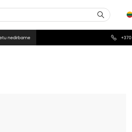
etu nedirbame
+370