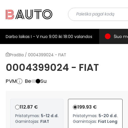
Darbo laikas I - V nuo 9:00 iki 18:00 valandos
Šiuo m
Pradžia / 0004399024 - FIAT
0004399024 - FIAT
PVM
Be
Su
112.87 €
199.93 €
Pristatymas:
5-12 d.d.
Pristatymas:
5-20 d.d.
Gamintojas:
FIAT
Gamintojas:
Fiat Long