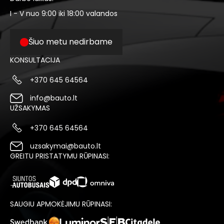
I - V nuo 9:00 iki 18:00 valandos
Šiuo metu nedirbame
KONSULTACIJA
+370 645 64564
info@bauto.lt
UŽSAKYMAS
+370 645 64564
uzsakymai@bauto.lt
GREITU PRISTATYMU RŪPINASI:
SAUGIU APMOKĖJIMU RŪPINASI: