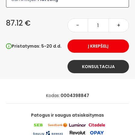
87.12 €
-
+
Pristatymas: 5-20 d.d.
Į KREPŠELĮ
KONSULTACIJA
Kodas:
0004398847
Patogus ir saugus atsiskaitymas