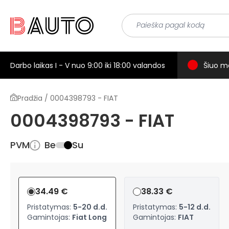
Darbo laikas I - V nuo 9:00 iki 18:00 valandos
Šiuo m
Pradžia / 0004398793 - FIAT
0004398793 - FIAT
PVM
Be
Su
34.49 €
38.33 €
Pristatymas:
5-20 d.d.
Pristatymas:
5-12 d.d.
Gamintojas:
Fiat Long
Gamintojas:
FIAT