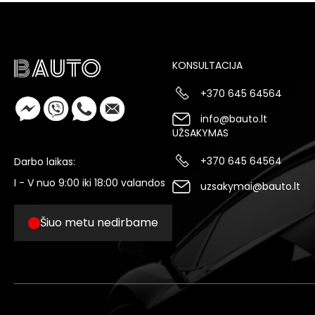
KONSULTACIJA
+370 645 64564
info@bauto.lt
UŽSAKYMAS
+370 645 64564
Darbo laikas:
I - V nuo 9:00 iki 18:00 valandos
uzsakymai@bauto.lt
Šiuo metu nedirbame