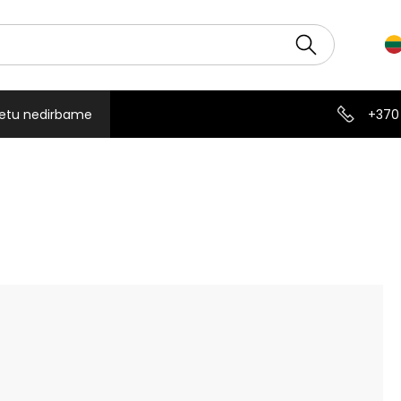
etu nedirbame
+370