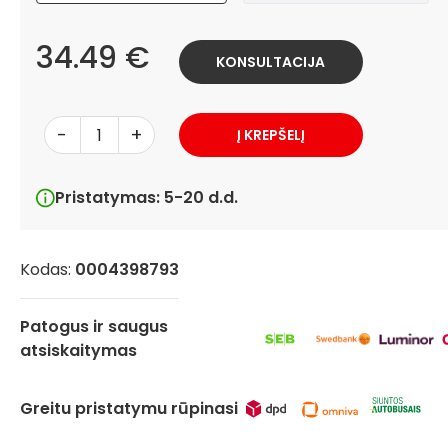
34.49 €
KONSULTACIJA
-
+
Į KREPŠELĮ
Pristatymas: 5-20 d.d.
Kodas:
0004398793
Patogus ir saugus
atsiskaitymas
Greitu pristatymu rūpinasi