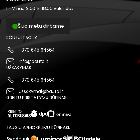
I - V nuo 9:00 iki 18:00 valandos
Šiuo metu dirbame
KONSULTACIJA
+370 645 64564
info@bauto.lt
UŽSAKYMAS
+370 645 64564
uzsakymai@bauto.lt
GREITU PRISTATYMU RŪPINASI:
SAUGIU APMOKĖJIMU RŪPINASI: