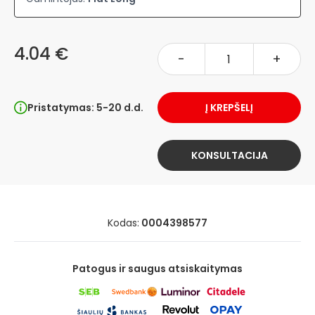
4.04 €
-
+
Pristatymas: 5-20 d.d.
Į KREPŠELĮ
KONSULTACIJA
Kodas:
0004398577
Patogus ir saugus atsiskaitymas