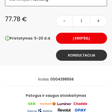
77.78 €
-
+
Pristatymas: 5-20 d.d.
Į KREPŠELĮ
KONSULTACIJA
Kodas:
0004398556
Patogus ir saugus atsiskaitymas