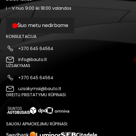
I - V nuo 9:00 iki 18:00 valandos
Šiuo metu nedirbame
KONSULTACIJA
+370 645 64564
info@bauto.lt
UŽSAKYMAS
+370 645 64564
uzsakymai@bauto.lt
GREITU PRISTATYMU RŪPINASI:
SAUGIU APMOKĖJIMU RŪPINASI: