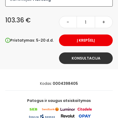
103.36 €
-
+
Pristatymas: 5-20 d.d.
Į KREPŠELĮ
KONSULTACIJA
Kodas:
0004398405
Patogus ir saugus atsiskaitymas