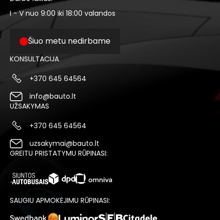
I - V nuo 9:00 iki 18:00 valandos
Šiuo metu nedirbame
KONSULTACIJA
+370 645 64564
info@bauto.lt
UŽSAKYMAS
+370 645 64564
uzsakymai@bauto.lt
GREITU PRISTATYMU RŪPINASI:
SAUGIU APMOKĖJIMU RŪPINASI: